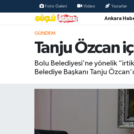
Foto Galeri
Video
Yazarlar
Ankara Habe
Özel Haber
GÜNDEM
Ankara Haberleri
Tanju Özcan iç
Resmi İlanlar
Bolu Belediyesi’ne yönelik “ir
Ekonomi
Belediye Başkanı Tanju Özcan’ın
Gündem
Asayiş
Dünya
Magazin