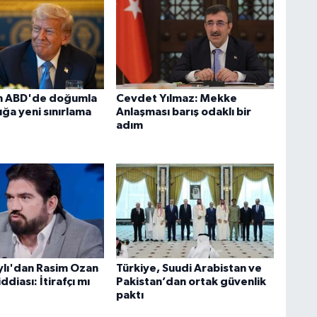
n ABD'de doğumla
Cevdet Yılmaz: Mekke
ğa yeni sınırlama
Anlaşması barış odaklı bir
adım
aylı'dan Rasim Ozan
Türkiye, Suudi Arabistan ve
ddiası: İtirafçı mı
Pakistan’dan ortak güvenlik
paktı