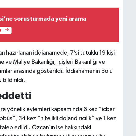
si’ne soruşturmada yeni arama
e
n hazırlanan iddianamede, 7’si tutuklu 19 kişi
 ve Maliye Bakanlığı, İçişleri Bakanlığı ve
mlar arasında gösterildi. İddianamenin Bolu
ildirildi.
eddetti
a yönelik eylemleri kapsamında 6 kez “icbar
bbüs”, 34 kez “nitelikli dolandırıcılık” ve 1 kez
talep edildi. Özcan’ın ise hakkındaki