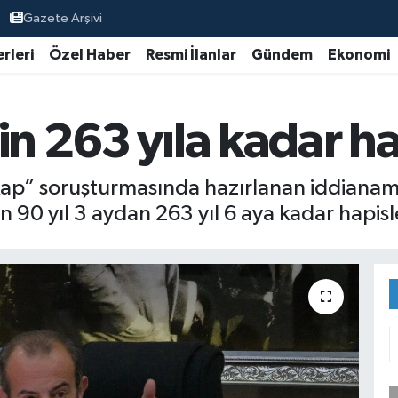
Gazete Arşivi
rleri
Özel Haber
Resmi İlanlar
Gündem
Ekonomi
in 263 yıla kadar ha
tikap” soruşturmasında hazırlanan iddiana
 90 yıl 3 aydan 263 yıl 6 aya kadar hapisle