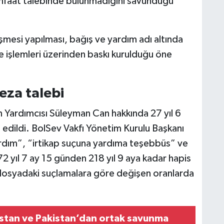
enfaat talebinde bulunmadığını savunduğu
şmesi yapılması, bağış ve yardım adı altında
iye işlemleri üzerinden baskı kurulduğu öne
ceza talebi
 Yardımcısı Süleyman Can hakkında 27 yıl 6
 edildi. BolSev Vakfı Yönetim Kurulu Başkanı
 yardım”, “irtikap suçuna yardıma teşebbüs” ve
a 72 yıl 7 ay 15 günden 218 yıl 9 aya kadar hapis
 dosyadaki suçlamalara göre değişen oranlarda
istan ve Pakistan’dan ortak savunma