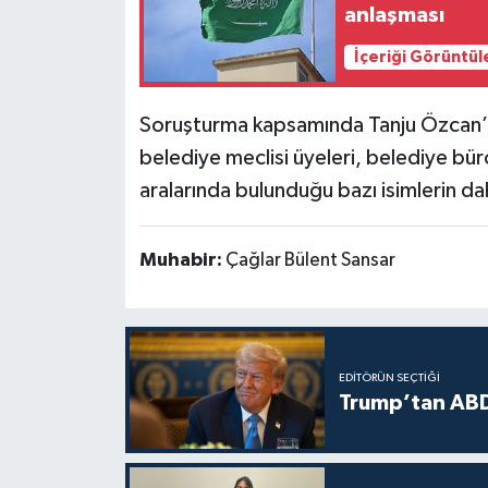
anlaşması
İçeriği Görüntül
Soruşturma kapsamında Tanju Özcan’ın 
belediye meclisi üyeleri, belediye büro
aralarında bulunduğu bazı isimlerin dah
Muhabir:
Çağlar Bülent Sansar
EDITÖRÜN SEÇTIĞI
Trump’tan ABD