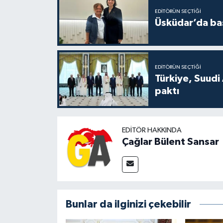
EDITÖRÜN SEÇTIĞI
Üsküdar’da baş
EDITÖRÜN SEÇTIĞI
Türkiye, Suudi
paktı
EDITÖR HAKKINDA
Çağlar Bülent Sansar
Bunlar da ilginizi çekebilir