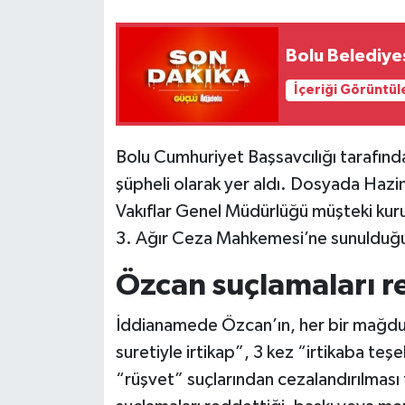
Siyaset
Bolu Belediye
Teknoloji
İçeriği Görüntül
Televizyon
Bolu Cumhuriyet Başsavcılığı tarafında
Yaşam-Çevre
şüpheli olarak yer aldı. Dosyada Hazine
Vakıflar Genel Müdürlüğü müşteki kuru
3. Ağır Ceza Mahkemesi’ne sunulduğu b
Özcan suçlamaları r
İddianamede Özcan’ın, her bir mağdur
suretiyle irtikap”, 3 kez “irtikaba teşe
“rüşvet” suçlarından cezalandırılması 