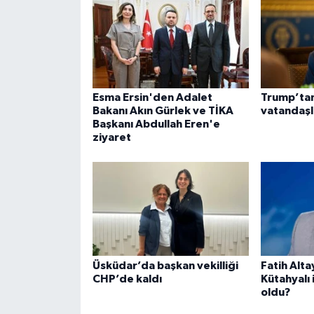
Esma Ersin'den Adalet
Trump’ta
Bakanı Akın Gürlek ve TİKA
vatandaşlı
Başkanı Abdullah Eren'e
ziyaret
Üsküdar’da başkan vekilliği
Fatih Alt
CHP’de kaldı
Kütahyalı i
oldu?