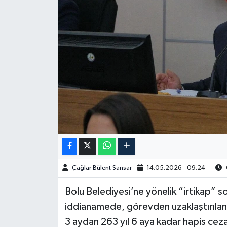
Spor
Burç Yorumları
Çocuk
Eğitim
Hava Durumu
Kadın
Çağlar Bülent Sansar
14.05.2026 - 09:24
Kim kimdir?
Bolu Belediyesi’ne yönelik “irtikap” 
Kültür Sanat
iddianamede, görevden uzaklaştırılan
3 aydan 263 yıl 6 aya kadar hapis ceza
Sağlık