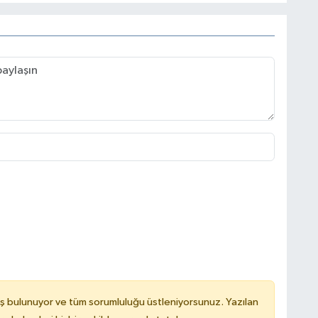
ş bulunuyor ve tüm sorumluluğu üstleniyorsunuz. Yazılan