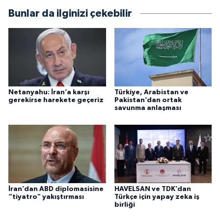
Bunlar da ilginizi çekebilir
Netanyahu: İran’a karşı
Türkiye, Arabistan ve
gerekirse harekete geçeriz
Pakistan’dan ortak
savunma anlaşması
İran’dan ABD diplomasisine
HAVELSAN ve TDK’dan
“tiyatro" yakıştırması
Türkçe için yapay zeka iş
birliği