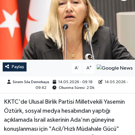
Paylaş
-
+
A
A
Sinem Sıla Demirkaya
14.05.2026 - 09:18
14.05.2026 -
09:42
Okunma Süresi: 2 Dk
KKTC'de Ulusal Birlik Partisi Milletvekili Yasemin
Öztürk, sosyal medya hesabından yaptığı
açıklamada İsrail askerinin Ada'nın güneyine
konuşlanması için "Acil/Hızlı Müdahale Gücü"