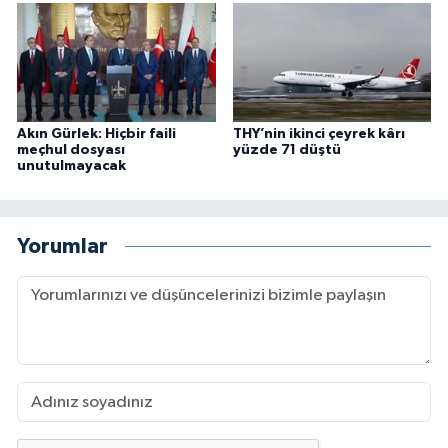
Akın Gürlek: Hiçbir faili
THY’nin ikinci çeyrek kârı
meçhul dosyası
yüzde 71 düştü
unutulmayacak
Yorumlar