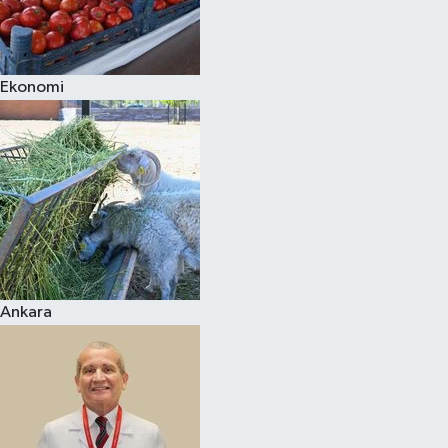
Siyaset
Ekonomi
Teknoloji
Televizyon
Yaşam-Çevre
Ankara