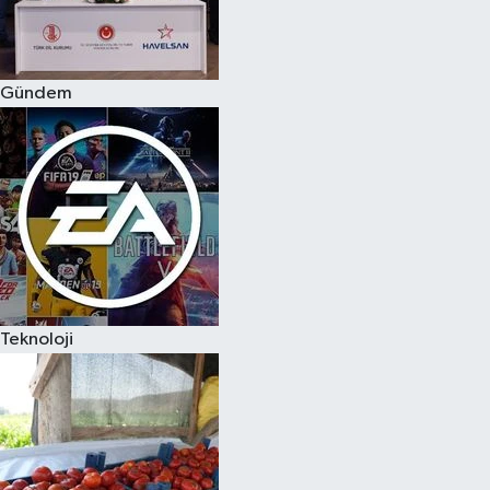
Spor
Gündem
Burç Yorumları
Çocuk
Eğitim
Hava Durumu
Kadın
Teknoloji
Kim kimdir?
Kültür Sanat
Sağlık