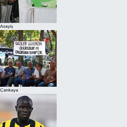
Asayiş
Çankaya