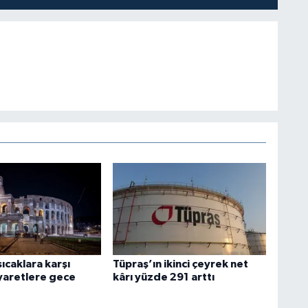
sıcaklara karşı
Tüpraş’ın ikinci çeyrek net
iyaretlere gece
kârı yüzde 291 arttı