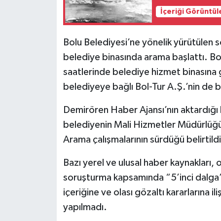
İçeriği Görüntül
Siyaset
Bolu Belediyesi’ne yönelik yürütülen
Teknoloji
belediye binasında arama başlattı. Bol
saatlerinde belediye hizmet binasına g
Televizyon
belediyeye bağlı Bol-Tur A.Ş.’nin de bu
Yaşam-Çevre
Demirören Haber Ajansı’nın aktardığı
belediyenin Mali Hizmetler Müdürlüğü 
Arama çalışmalarının sürdüğü belirtildi
Bazı yerel ve ulusal haber kaynakları,
soruşturma kapsamında “5’inci dalga”
içeriğine ve olası gözaltı kararlarına i
yapılmadı.