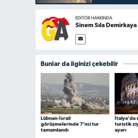
EDITÖR HAKKINDA
Sinem Sıla Demirkaya
Bunlar da ilginizi çekebilir
Lübnan-İsrail
İtalya’da 
görüşmelerinde 7’nci tur
turistik z
tamamlandı
ayarı