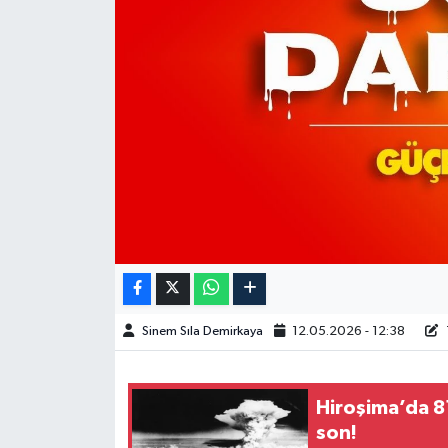
Spor
Burç Yorumları
Çocuk
Eğitim
Hava Durumu
Kadın
Sinem Sıla Demirkaya
12.05.2026 - 12:38
Kim kimdir?
Kültür Sanat
Hiroşima’da 81
son!
Sağlık