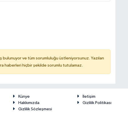
ş bulunuyor ve tüm sorumluluğu üstleniyorsunuz. Yazılan
 haberleri hiçbir şekilde sorumlu tutulamaz.
Künye
İletişim
Hakkımızda
Gizlilik Politikası
Gizlilik Sözleşmesi