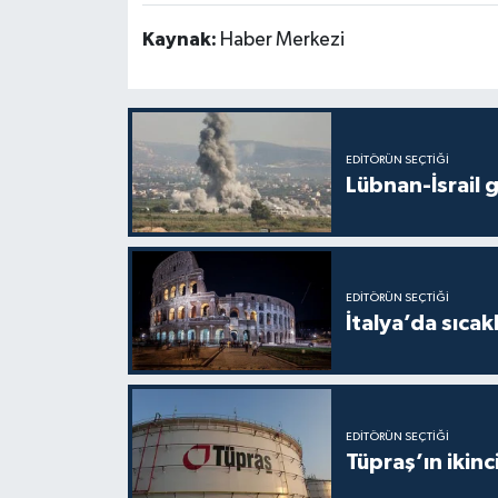
Kaynak:
Haber Merkezi
EDITÖRÜN SEÇTIĞI
Lübnan-İsrail 
EDITÖRÜN SEÇTIĞI
İtalya’da sıcak
EDITÖRÜN SEÇTIĞI
Tüpraş’ın ikinc