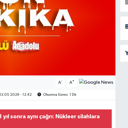
B
Y
-
+
A
A
12.05.2026 - 12:42
Okunma Süresi: 1 Dk
 yıl sonra aynı çağrı: Nükleer silahlara