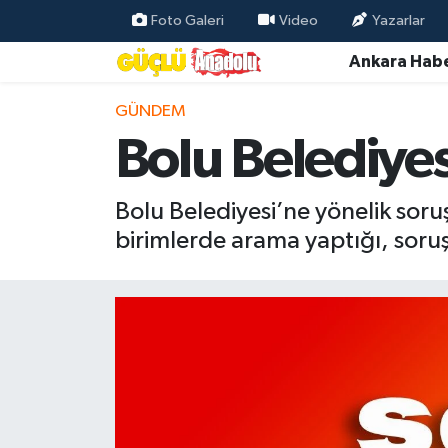
Foto Galeri
Video
Yazarlar
Ankara Habe
Özel Haber
GÜNDEM
Ankara Haberleri
Bolu Belediye
Resmi İlanlar
Bolu Belediyesi’ne yönelik sor
Ekonomi
birimlerde arama yaptığı, soruş
Gündem
Asayiş
Dünya
Magazin