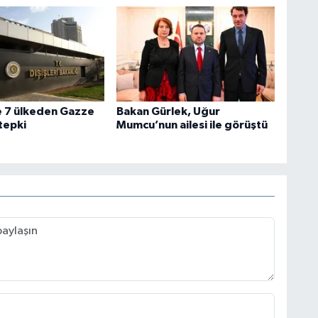
e 7 ülkeden Gazze
Bakan Gürlek, Uğur
 tepki
Mumcu’nun ailesi ile görüştü