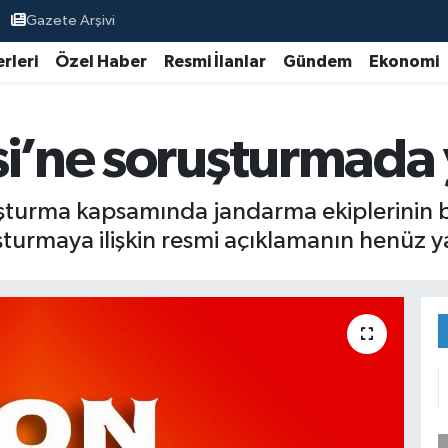
Gazete Arşivi
rleri
Özel Haber
Resmi İlanlar
Gündem
Ekonomi
si’ne soruşturmada
uşturma kapsamında jandarma ekiplerinin be
turmaya ilişkin resmi açıklamanın henüz yap