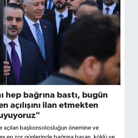
nı hep bağrına bastı, bugün
 açılışını ilan etmekten
uyuyoruz"
ise açılan başkonsolosluğun önemine ve
kını en zor günlerinde bağrına basan, köklü ve