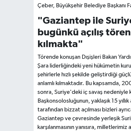
Çeber, Büyükşehir Belediye Başkanı Fa
Siyaset
"Gaziantep ile Suriy
Teknoloji
bugünkü açılış tören
kılmakta"
Televizyon
Törende konuşan Dışişleri Bakan Yar
Yaşam-Çevre
Şara liderliğindeki yeni hükümetin kur
şehirlerle hızlı şekilde geliştirdiği gü
anlamlı kılmaktadır. Bu kapsamda, 200
sonra, Suriye'deki iç savaş nedeniyle
Başkonsolosluğunun, yaklaşık 15 yıllık
tarafından bizzat açılması bizleri ayr
Gaziantep ve çevresinde yerleşik Suriy
karşılanmasının yanısıra, milletlerimi