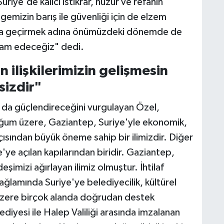
riye'de kalıcı istikrar, huzur ve refahın
lgemizin barış ile güvenliği için de elzem
ata geçirmek adına önümüzdeki dönemde de
evam edeceğiz" dedi.
 ilişkilerimizin gelişmesin
sizdir"
a da güçlendireceğini vurgulayan Özel,
um üzere, Gaziantep, Suriye'yle ekonomik,
 açısından büyük öneme sahip bir ilimizdir. Diğer
iye'ye açılan kapılarından biridir. Gaziantep,
eşimizi ağırlayan ilimiz olmuştur. İhtilaf
ağlamında Suriye'ye belediyecilik, kültürel
üzere birçok alanda doğrudan destek
diyesi ile Halep Valiliği arasında imzalanan