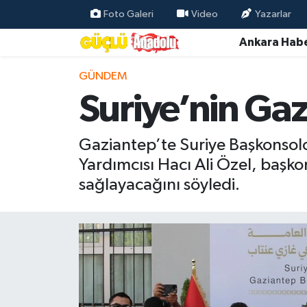
Foto Galeri
Video
Yazarlar
Ankara Habe
Özel Haber
GÜNDEM
Ankara Haberleri
Suriye’nin Ga
Resmi İlanlar
Gaziantep’te Suriye Başkonsolos
Ekonomi
Yardımcısı Hacı Ali Özel, başkon
sağlayacağını söyledi.
Gündem
Asayiş
Dünya
Magazin