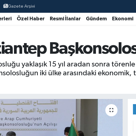
Gazete Arşivi
rleri
Özel Haber
Resmi İlanlar
Gündem
Ekonomi
ziantep Başkonsolos
luğu yaklaşık 15 yıl aradan sonra törenle y
solosluğun iki ülke arasındaki ekonomik, tica