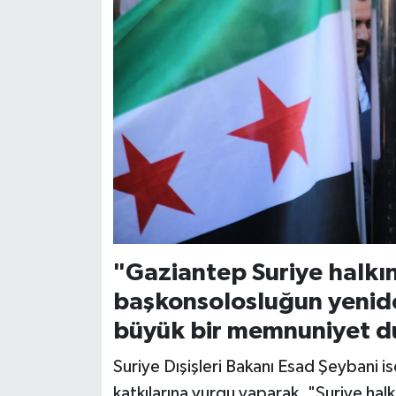
"Gaziantep Suriye halkı
başkonsolosluğun yeniden
büyük bir memnuniyet d
Suriye Dışişleri Bakanı Esad Şeybani 
katkılarına vurgu yaparak, "Suriye hal