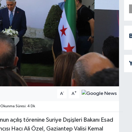
B
Y
-
+
A
A
Okunma Süresi: 4 Dk
n açılış törenine Suriye Dışişleri Bakanı Esad
mcısı Hacı Ali Özel, Gaziantep Valisi Kemal