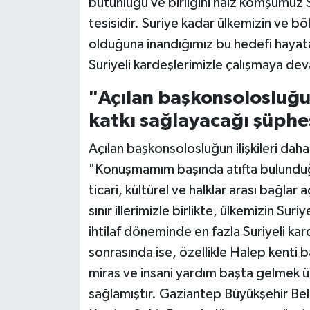
bütünlüğü ve birliğini haiz komşumuz Su
tesisidir. Suriye kadar ülkemizin ve bö
olduğuna inandığımız bu hedefi hay
Suriyeli kardeşlerimizle çalışmaya d
"Açılan başkonsolosluğun
katkı sağlayacağı şüphe
Açılan başkonsolosluğun ilişkileri dah
"Konuşmamım başında atıfta bulunduğ
ticari, kültürel ve halklar arası bağlar
sınır illerimizle birlikte, ülkemizin Sur
ihtilaf döneminde en fazla Suriyeli kard
sonrasında ise, özellikle Halep kenti b
miras ve insani yardım başta gelmek 
sağlamıştır. Gaziantep Büyükşehir Bele