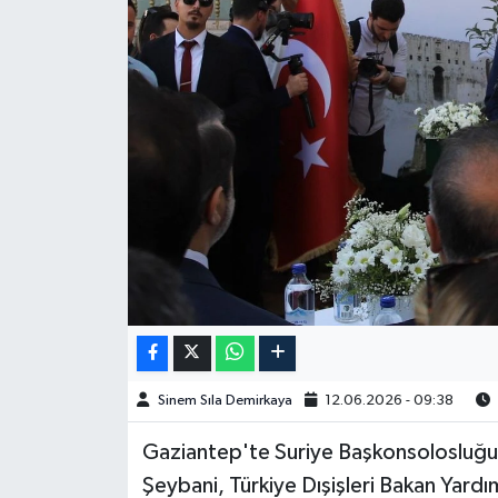
Spor
Burç Yorumları
Çocuk
Eğitim
Hava Durumu
Kadın
Kim kimdir?
Sinem Sıla Demirkaya
12.06.2026 - 09:38
Kültür Sanat
Gaziantep'te Suriye Başkonsolosluğunu
Şeybani, Türkiye Dışişleri Bakan Yardı
Sağlık