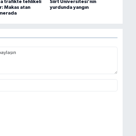
 trafikte tehlikeli
Siirt Üniversitesi'nin
r: Makas atan
yurdunda yangın
amerada