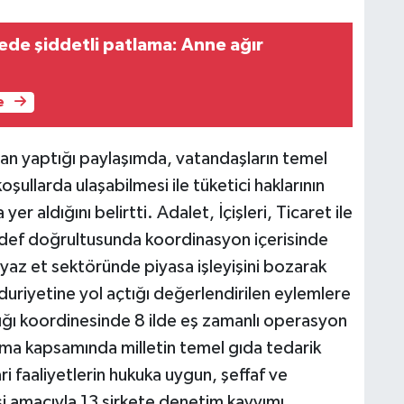
ede şiddetli patlama: Anne ağır
e
n yaptığı paylaşımda, vatandaşların temel
oşullarda ulaşabilmesi ile tüketici haklarının
er aldığını belirtti. Adalet, İçişleri, Ticaret ile
edef doğrultusunda koordinasyon içerisinde
yaz et sektöründe piyasa işleyişini bozarak
ğduriyetine yol açtığı değerlendirilen eylemlere
ığı koordinesinde 8 ilde eş zamanlı operasyon
urma kapsamında milletin temel gıda tedarik
ri faaliyetlerin hukuka uygun, şeffaf ve
si amacıyla 13 şirkete denetim kayyımı