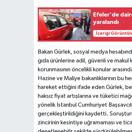
Siyaset
Efeler'de dair
yaralandı
Teknoloji
İçeriği Görüntül
Televizyon
Bakan Gürlek, sosyal medya hesabında
Yaşam-Çevre
gıda ürünlerine adil, güvenli ve makul k
korunmasının öncelikli konular arasında y
Hazine ve Maliye bakanlıklarının bu h
hareket ettiğini ifade eden Gürlek, be
haksız fiyat artışlarına ve tüketici ma
yönelik İstanbul Cumhuriyet Başsavcıl
gerçekleştirildiğini kaydetti. Soruşt
zincirinin kesintiye uğramaması ve tica
denetlenebilir şekilde sürdürülebilme