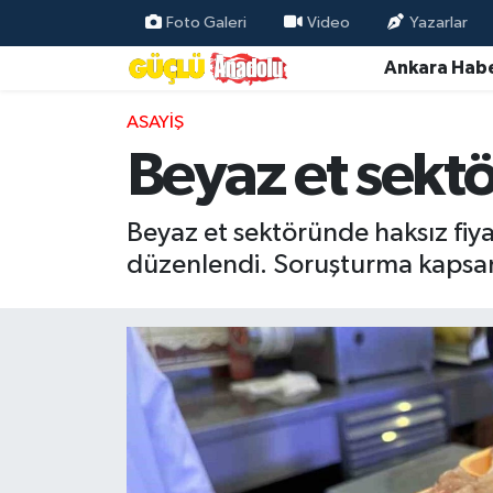
Foto Galeri
Video
Yazarlar
Ankara Habe
Özel Haber
ASAYIŞ
Ankara Haberleri
Beyaz et sekt
Resmi İlanlar
Beyaz et sektöründe haksız fiyat
Ekonomi
düzenlendi. Soruşturma kapsamı
Gündem
Asayiş
Dünya
Magazin