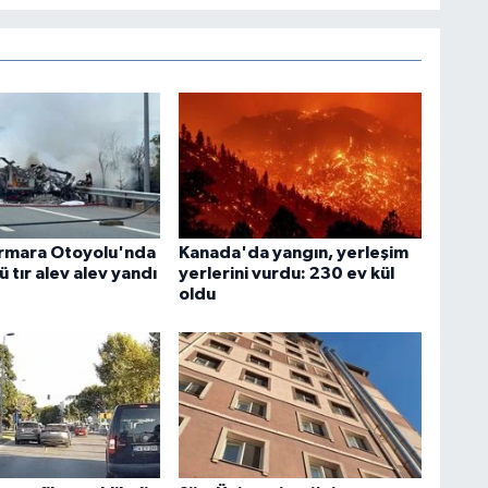
rmara Otoyolu'nda
Kanada'da yangın, yerleşim
ü tır alev alev yandı
yerlerini vurdu: 230 ev kül
oldu