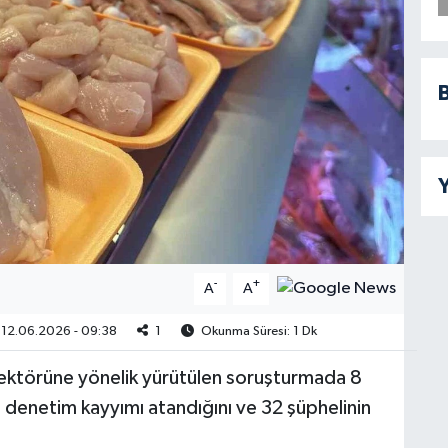
B
Y
-
+
A
A
12.06.2026 - 09:38
1
Okunma Süresi: 1 Dk
sektörüne yönelik yürütülen soruşturmada 8
 denetim kayyımı atandığını ve 32 şüphelinin