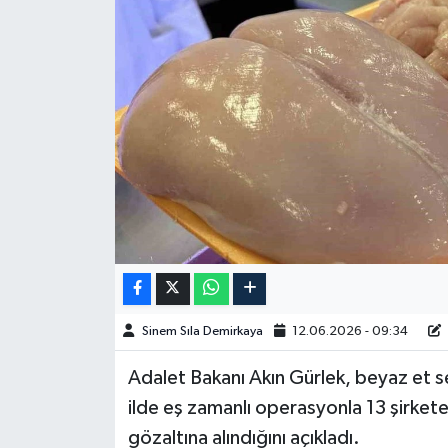
Spor
Burç Yorumları
Çocuk
Eğitim
Hava Durumu
Kadın
Sinem Sıla Demirkaya
12.06.2026 - 09:34
Kim kimdir?
Adalet Bakanı Akın Gürlek, beyaz et 
Kültür Sanat
ilde eş zamanlı operasyonla 13 şirkete
gözaltına alındığını açıkladı.
Sağlık