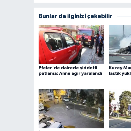
Bunlar da ilginizi çekebilir
Efeler'de dairede şiddetli
Kuzey Ma
patlama: Anne ağır yaralandı
lastik yükl