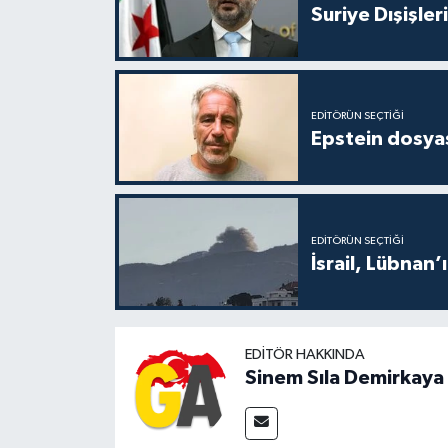
Suriye Dışişler
EDITÖRÜN SEÇTIĞI
Epstein dosyas
EDITÖRÜN SEÇTIĞI
İsrail, Lübnan’
EDITÖR HAKKINDA
Sinem Sıla Demirkaya