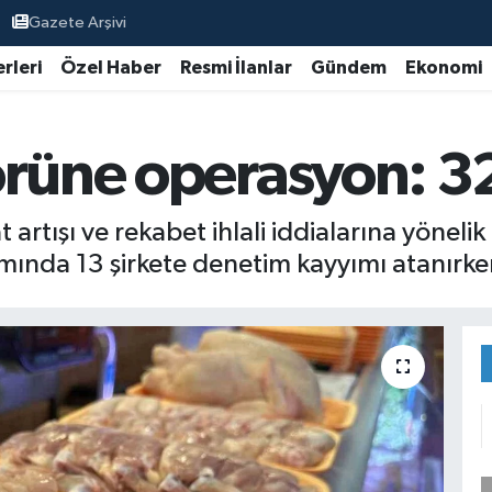
Gazete Arşivi
rleri
Özel Haber
Resmi İlanlar
Gündem
Ekonomi
örüne operasyon: 32
 artışı ve rekabet ihlali iddialarına yöneli
nda 13 şirkete denetim kayyımı atanırken 