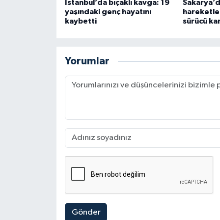
İstanbul’da bıçaklı kavga: 19
Sakarya’da
yaşındaki genç hayatını
hareketle
kaybetti
sürücü k
Yorumlar
Gönder