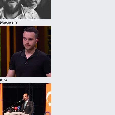
Siyaset
Magazin
Teknoloji
Televizyon
Yaşam-Çevre
Kim