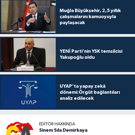
Muğla Büyükşehir, 2,5 yıllık
çalışmalarını kamuoyuyla
paylaşacak
YENİ Parti’nin YSK temsilcisi
Yakupoğlu oldu
UYAP’ta yapay zekâ
dönemi:Örgüt bağlantıları
analiz edilecek
EDITÖR HAKKINDA
Sinem Sıla Demirkaya