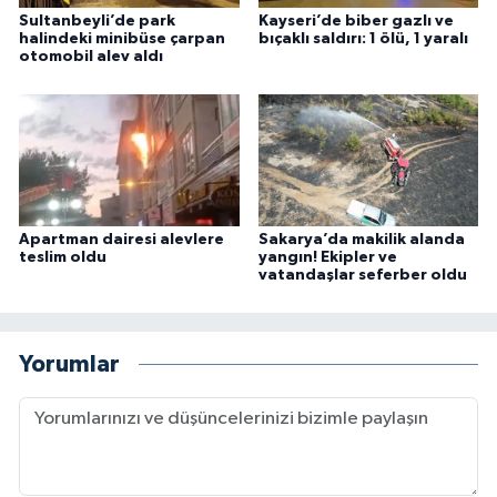
Sultanbeyli’de park
Kayseri’de biber gazlı ve
halindeki minibüse çarpan
bıçaklı saldırı: 1 ölü, 1 yaralı
otomobil alev aldı
Apartman dairesi alevlere
Sakarya’da makilik alanda
teslim oldu
yangın! Ekipler ve
vatandaşlar seferber oldu
Yorumlar