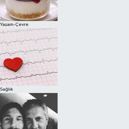
Spor
Yaşam-Çevre
Burç Yorumları
Çocuk
Eğitim
Hava Durumu
Kadın
Sağlık
Kim kimdir?
Kültür Sanat
Sağlık