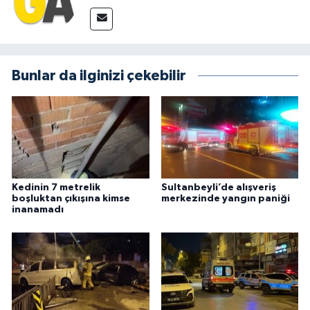
Bunlar da ilginizi çekebilir
Kedinin 7 metrelik
Sultanbeyli’de alışveriş
boşluktan çıkışına kimse
merkezinde yangın paniği
inanamadı