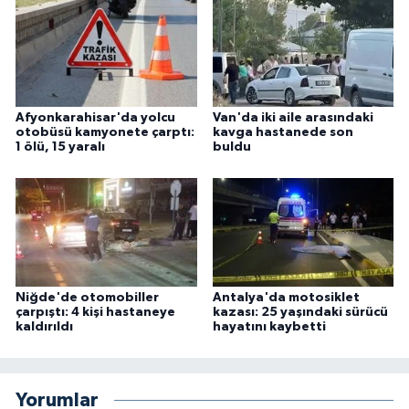
Afyonkarahisar'da yolcu
Van'da iki aile arasındaki
otobüsü kamyonete çarptı:
kavga hastanede son
1 ölü, 15 yaralı
buldu
Niğde'de otomobiller
Antalya'da motosiklet
çarpıştı: 4 kişi hastaneye
kazası: 25 yaşındaki sürücü
kaldırıldı
hayatını kaybetti
Yorumlar