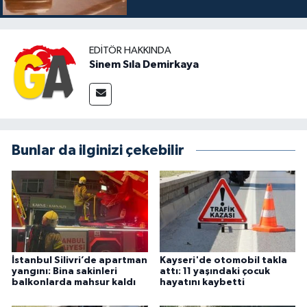
EDITÖR HAKKINDA
Sinem Sıla Demirkaya
Bunlar da ilginizi çekebilir
İstanbul Silivri’de apartman
Kayseri'de otomobil takla
yangını: Bina sakinleri
attı: 11 yaşındaki çocuk
balkonlarda mahsur kaldı
hayatını kaybetti