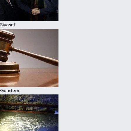
Spor
Siyaset
Burç Yorumları
Çocuk
Eğitim
Hava Durumu
Kadın
Gündem
Kim kimdir?
Kültür Sanat
Sağlık