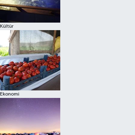
Siyaset
Kültür
Teknoloji
Televizyon
Yaşam-Çevre
Ekonomi