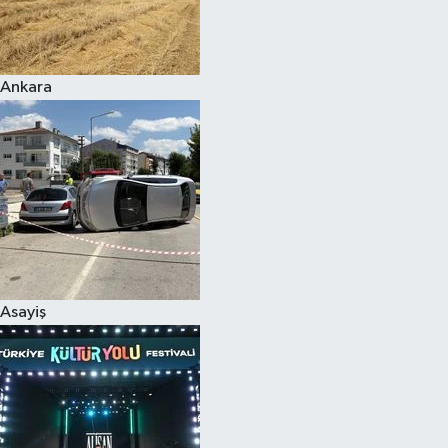
Siyaset
Ankara
Teknoloji
Televizyon
Yaşam-Çevre
Asayiş