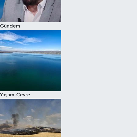
Spor
Gündem
Burç Yorumları
Çocuk
Eğitim
Hava Durumu
Kadın
Yaşam-Çevre
Kim kimdir?
Kültür Sanat
Sağlık