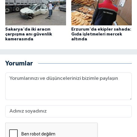
Sakarya'da iki aracın
Erzurum'da ekipler sahada:
çarpışma anı güvenlik
Gıda işletmeleri mercek
kamerasında
altında
Yorumlar