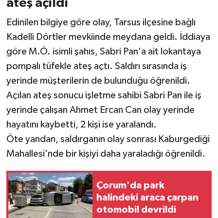
ateş açıldı
Edinilen bilgiye göre olay, Tarsus ilçesine bağlı
Kadelli Dörtler mevkiinde meydana geldi. İddiaya
göre M.Ö. isimli şahıs, Sabri Pan'a ait lokantaya
pompalı tüfekle ateş açtı. Saldırı sırasında iş
yerinde müşterilerin de bulunduğu öğrenildi.
Açılan ateş sonucu işletme sahibi Sabri Pan ile iş
yerinde çalışan Ahmet Ercan Can olay yerinde
hayatını kaybetti, 2 kişi ise yaralandı.
Öte yandan, saldırganın olay sonrası Kaburgediği
Mahallesi'nde bir kişiyi daha yaraladığı öğrenildi.
Çorum'da park
halindeki araca çarpan
otomobil devrildi