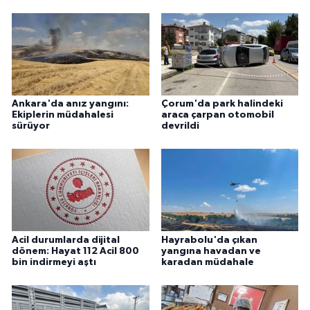
Ankara'da anız yangını:
Çorum'da park halindeki
Ekiplerin müdahalesi
araca çarpan otomobil
sürüyor
devrildi
Acil durumlarda dijital
Hayrabolu'da çıkan
dönem: Hayat 112 Acil 800
yangına havadan ve
bin indirmeyi aştı
karadan müdahale