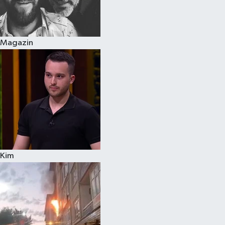
Spor
Magazin
Burç Yorumları
Çocuk
Eğitim
Hava Durumu
Kadın
Kim
Kim kimdir?
Kültür Sanat
Sağlık