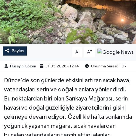
Paylaş
-
+
A
A
Hüseyin Çözen
31.05.2026 - 12:14
Okunma Süresi: 1 Dk
Düzce’de son günlerde etkisini artıran sıcak hava,
vatandaşları serin ve doğal alanlara yönlendirdi.
Bu noktalardan biri olan Sarıkaya Mağarası, serin
havası ve doğal güzelliğiyle ziyaretçilerin ilgisini
çekmeye devam ediyor. Özellikle hafta sonlarında
yoğunluk yaşanan mağara, sıcak havalardan
bunalan vatandaşların tercih ettiği alanlar