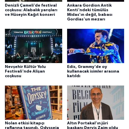
Denizli Çameli’de festival
Ankara Gordion Antik
coşkusu: Alabalık yarışları
Kenti'ndeki tümülüs
ve Hüseyin Kağıt konseri
Midas’ın değil, babası
Gordias'un mezarı
Nevşehir Kültür Yolu
Edis, Grammy’de oy
Festivali'nde Alişan
kullanacak isimler arasına
coşkusu
katıldı
Nolan etkisi kitapçı
Altın Portakal’ın jüri
raflarına taşındı, Odysseia
başkanı Derviş Zaim oldu