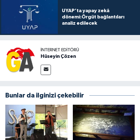
UYAP’ta yapay zekâ
dönemi:Örgüt bağlantıları
analiz edilecek
İNTERNET EDITÖRÜ
Hüseyin Çözen
Bunlar da ilginizi çekebilir