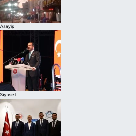
Siyaset
Asayiş
Teknoloji
Televizyon
Yaşam-Çevre
Siyaset