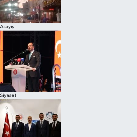
Siyaset
Asayiş
Teknoloji
Televizyon
Yaşam-Çevre
Siyaset