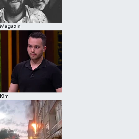
Spor
Magazin
Burç Yorumları
Çocuk
Eğitim
Hava Durumu
Kadın
Kim
Kim kimdir?
Kültür Sanat
Sağlık