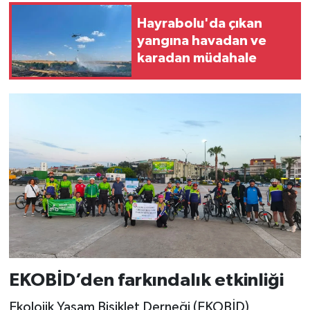
Hayrabolu'da çıkan
yangına havadan ve
karadan müdahale
EKOBİD’den farkındalık etkinliği
Ekolojik Yaşam Bisiklet Derneği (EKOBİD)