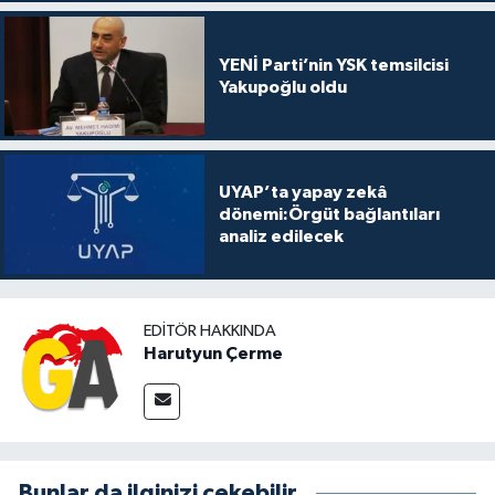
YENİ Parti’nin YSK temsilcisi
Yakupoğlu oldu
UYAP’ta yapay zekâ
dönemi:Örgüt bağlantıları
analiz edilecek
EDITÖR HAKKINDA
Harutyun Çerme
Bunlar da ilginizi çekebilir