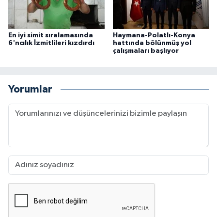
En iyi simit sıralamasında
Haymana-Polatlı-Konya
6'ncılık İzmitlileri kızdırdı
hattında bölünmüş yol
çalışmaları başlıyor
Yorumlar