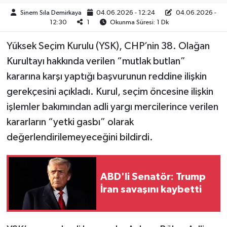
Sinem Sıla Demirkaya
04.06.2026 - 12:24
04.06.2026 -
12:30
1
Okunma Süresi: 1 Dk
Yüksek Seçim Kurulu (YSK), CHP’nin 38. Olağan
Kurultayı hakkında verilen “mutlak butlan”
kararına karşı yaptığı başvurunun reddine ilişkin
gerekçesini açıkladı. Kurul, seçim öncesine ilişkin
işlemler bakımından adli yargı mercilerince verilen
kararların “yetki gasbı” olarak
değerlendirilemeyeceğini bildirdi.
ABD'li Senatör: Trump
İran savaşını kaybetti