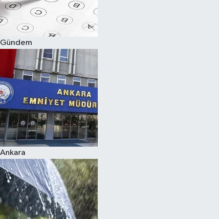
Siyaset
Gündem
Teknoloji
Televizyon
Yaşam-Çevre
Ankara