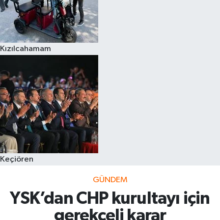
Kızılcahamam
Keçiören
GÜNDEM
YSK’dan CHP kurultayı için
gerekçeli karar