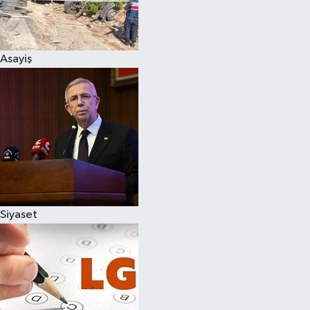
Spor
Asayiş
Burç Yorumları
Çocuk
Eğitim
Hava Durumu
Kadın
Siyaset
Kim kimdir?
Kültür Sanat
Sağlık