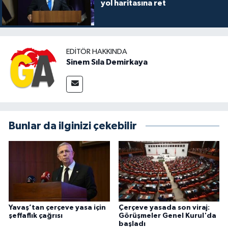
yol haritasına ret
EDITÖR HAKKINDA
Sinem Sıla Demirkaya
Bunlar da ilginizi çekebilir
Yavaş’tan çerçeve yasa için
Çerçeve yasada son viraj:
şeffaflık çağrısı
Görüşmeler Genel Kurul'da
başladı