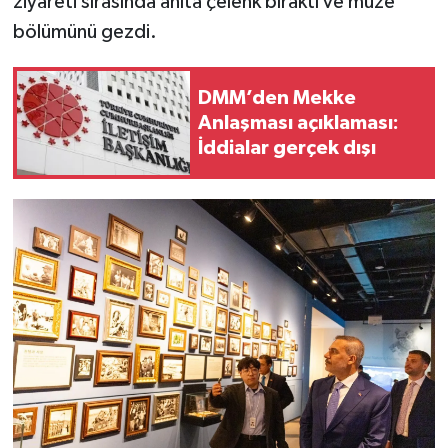
ziyareti sırasında anıta çelenk bıraktı ve müze
bölümünü gezdi.
DMM’den Mekke
Anlaşması açıklaması:
İddialar gerçek dışı