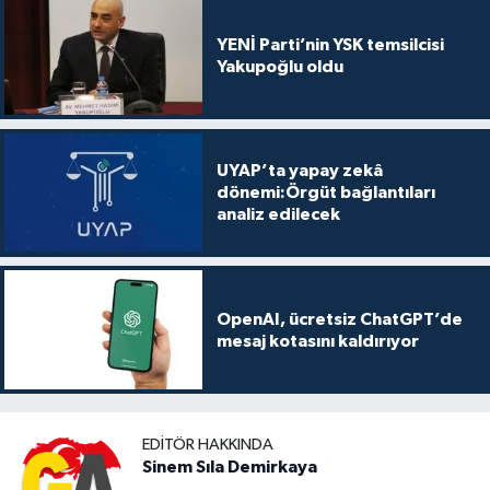
YENİ Parti’nin YSK temsilcisi
Yakupoğlu oldu
UYAP’ta yapay zekâ
dönemi:Örgüt bağlantıları
analiz edilecek
OpenAI, ücretsiz ChatGPT’de
mesaj kotasını kaldırıyor
EDITÖR HAKKINDA
Sinem Sıla Demirkaya