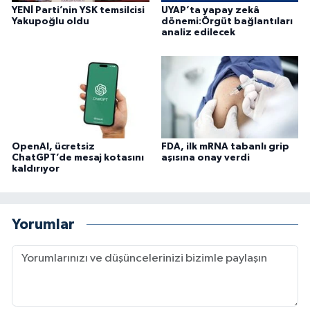
YENİ Parti’nin YSK temsilcisi
UYAP’ta yapay zekâ
Yakupoğlu oldu
dönemi:Örgüt bağlantıları
analiz edilecek
OpenAI, ücretsiz
FDA, ilk mRNA tabanlı grip
ChatGPT’de mesaj kotasını
aşısına onay verdi
kaldırıyor
Yorumlar