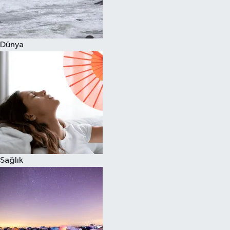
Siyaset
Dünya
Teknoloji
Televizyon
Yaşam-Çevre
Sağlık