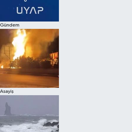
Spor
Gündem
Burç Yorumları
Çocuk
Eğitim
Hava Durumu
Kadın
Asayiş
Kim kimdir?
Kültür Sanat
Sağlık