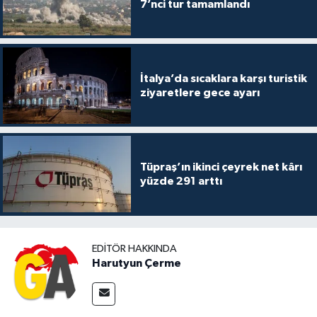
7’nci tur tamamlandı
İtalya’da sıcaklara karşı turistik
ziyaretlere gece ayarı
Tüpraş’ın ikinci çeyrek net kârı
yüzde 291 arttı
EDITÖR HAKKINDA
Harutyun Çerme