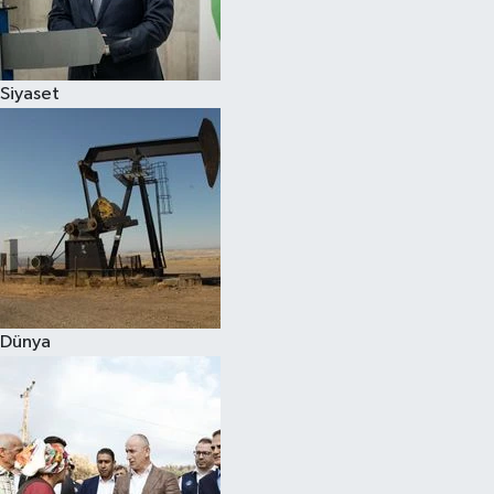
Spor
Siyaset
Burç Yorumları
Çocuk
Eğitim
Hava Durumu
Kadın
Dünya
Kim kimdir?
Kültür Sanat
Sağlık