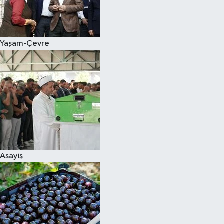
Siyaset
Yaşam-Çevre
Teknoloji
Televizyon
Yaşam-Çevre
Asayiş