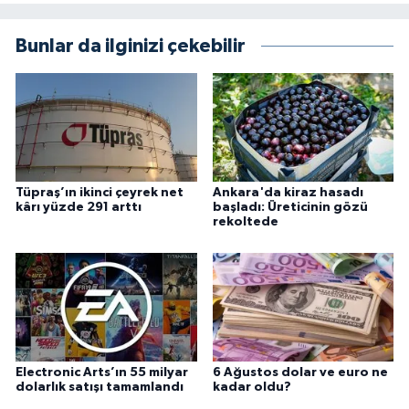
Bunlar da ilginizi çekebilir
Tüpraş’ın ikinci çeyrek net
Ankara'da kiraz hasadı
kârı yüzde 291 arttı
başladı: Üreticinin gözü
rekoltede
Electronic Arts’ın 55 milyar
6 Ağustos dolar ve euro ne
dolarlık satışı tamamlandı
kadar oldu?