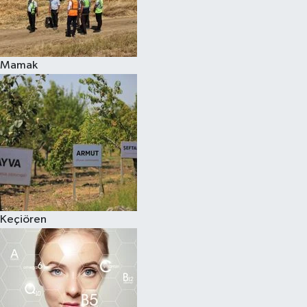
Mamak
Keçiören