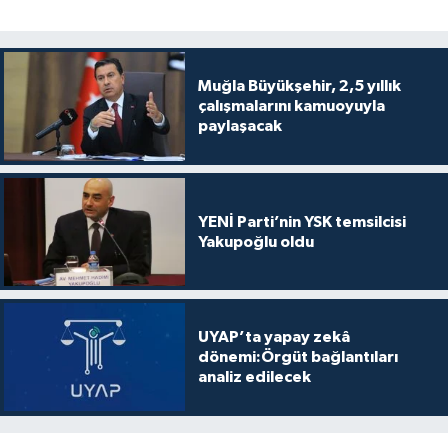
Muğla Büyükşehir, 2,5 yıllık
çalışmalarını kamuoyuyla
paylaşacak
YENİ Parti’nin YSK temsilcisi
Yakupoğlu oldu
UYAP’ta yapay zekâ
dönemi:Örgüt bağlantıları
analiz edilecek