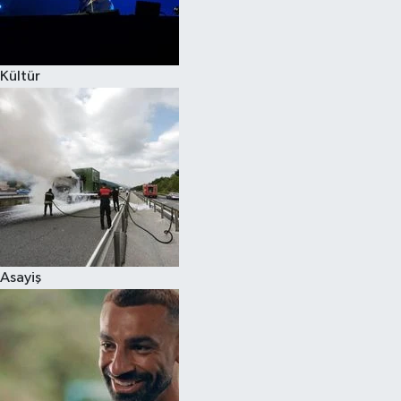
Spor
Kültür
Burç Yorumları
Çocuk
Eğitim
Hava Durumu
Kadın
Asayiş
Kim kimdir?
Kültür Sanat
Sağlık