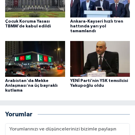
Çocuk Koruma Yasası
Ankara-Kayseri hızlı tren
TBMM’de kabul edildi
hattında yarı yol
tamamlandı
Arabistan'da Mekke
YENİ Parti’nin YSK temsilcisi
Anlaşması'na üç bayraklı
Yakupoğlu oldu
kutlama
Yorumlar