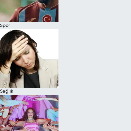
Siyaset
Spor
Teknoloji
Televizyon
Yaşam-Çevre
Sağlık