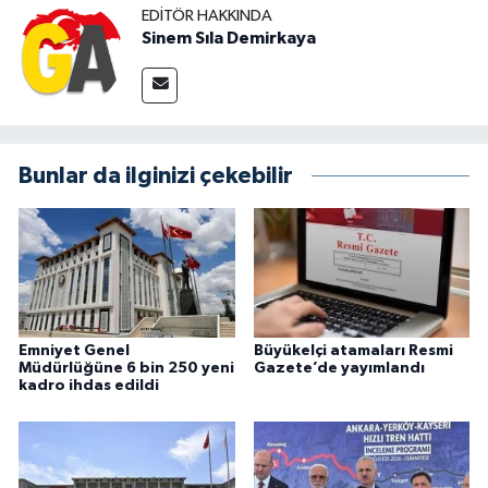
EDITÖR HAKKINDA
Sinem Sıla Demirkaya
Bunlar da ilginizi çekebilir
Emniyet Genel
Büyükelçi atamaları Resmi
Müdürlüğüne 6 bin 250 yeni
Gazete’de yayımlandı
kadro ihdas edildi