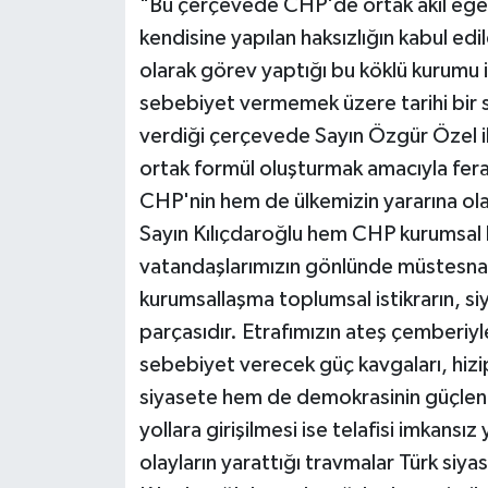
"Bu çerçevede CHP'de ortak akıl egem
kendisine yapılan haksızlığın kabul edil
olarak görev yaptığı bu köklü kurumu
sebebiyet vermemek üzere tarihi bir 
verdiği çerçevede Sayın Özgür Özel il
ortak formül oluşturmak amacıyla fera
CHP'nin hem de ülkemizin yararına ola
Sayın Kılıçdaroğlu hem CHP kurumsal 
vatandaşlarımızın gönlünde müstesna b
kurumsallaşma toplumsal istikrarın, si
parçasıdır. Etrafımızın ateş çemberiyl
sebebiyet verecek güç kavgaları, hizi
siyasete hem de demokrasinin güçlen
yollara girişilmesi ise telafisi imkans
olayların yarattığı travmalar Türk siya