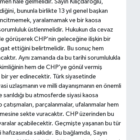
en hale gelmelidir. Sayın Kılıçdaroğlu,
diğini, bununla birlikte 13 yıl genel başkan
 incitmemek, yaralamamak ve bir kaosa
sorumluluk üstlenmelidir. Hukukun da cevaz
e görüşerek CHP'nin geleceğine ilişkin bir
gat ettiğini belirtmelidir. Bu sonuç hem
caktır. Aynı zamanda da bu tarihi sorumlulukla
kimliğinin hem de CHP'ye gönül vermiş
ir yer edinecektir. Türk siyasetinde
yasi uzlaşmanın ve milli dayanışmanın en önemli
e sarıldığı bu atmosferde siyasi kaosa
p çatışmaları, parçalanmalar, ufalanmalar hem
mesine sekte vuracaktır. CHP üzerinden bu
ız yaralar açabilecektir. Geçmişte yaşanan bu tür
si hafızasında saklıdır. Bu bağlamda, Sayın