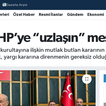
Gazete Arşivi
rleri
Özel Haber
Resmi İlanlar
Gündem
Ekonomi
HP’ye “uzlaşın” mes
kurultayına ilişkin mutlak butlan kararının
, yargı kararına direnmenin gereksiz oldu