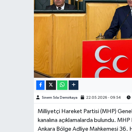
Spor
Burç Yorumları
Çocuk
Eğitim
Hava Durumu
Kadın
Sinem Sıla Demirkaya
22.05.2026 - 09:54
Kim kimdir?
Milliyetçi Hareket Partisi (MHP) Genel
Kültür Sanat
kanalına açıklamalarda bulundu. MHP 
Ankara Bölge Adliye Mahkemesi 36. H
Sağlık