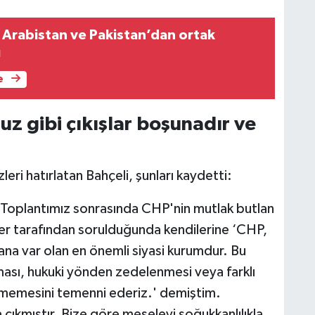
i Arabistan ve Pakistan’dan ortak
ı
e
uz gibi çıkışlar boşunadır ve
ri hatırlatan Bahçeli, şunları kaydetti:
oplantımız sonrasında CHP'nin mutlak butlan
r tarafından sorulduğunda kendilerine ‘CHP,
na var olan en önemli siyasi kurumdur. Bu
nması, hukuki yönden zedelenmesi veya farklı
lmemesini temenni ederiz.' demiştim.
 çıkmıştır. Bize göre meseleyi soğukkanlılıkla,