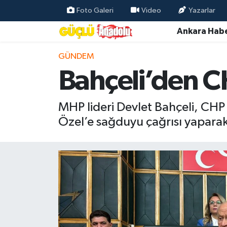
Foto Galeri
Video
Yazarlar
Ankara Habe
Özel Haber
GÜNDEM
Ankara Haberleri
Bahçeli’den C
Resmi İlanlar
MHP lideri Devlet Bahçeli, CHP 
Ekonomi
Özel’e sağduyu çağrısı yaparak
Gündem
Asayiş
Dünya
Magazin