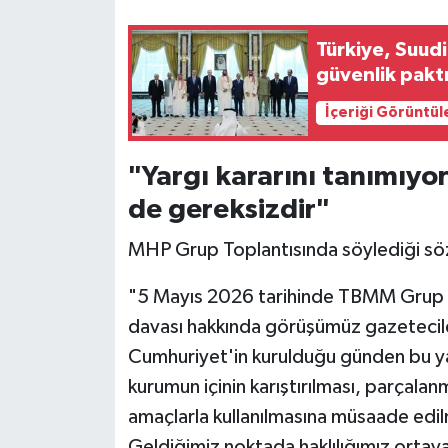
Türkiye, Suud
güvenlik pakt
İçeriği Görüntül
"Yargı kararını tanımıyor
de gereksizdir"
MHP Grup Toplantısında söylediği sözle
"5 Mayıs 2026 tarihinde TBMM Grup T
davası hakkında görüşümüz gazetecile
Cumhuriyet'in kurulduğu günden bu ya
kurumun içinin karıştırılması, parçala
amaçlarla kullanılmasına müsaade edi
Geldiğimiz noktada haklılığımız ortaya