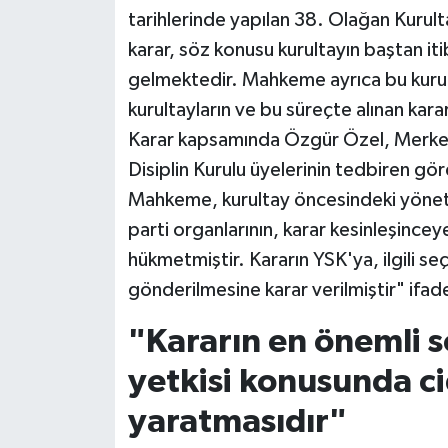
tarihlerinde yapılan 38. Olağan Kurult
Siyaset
karar, söz konusu kurultayın baştan it
gelmektedir. Mahkeme ayrıca bu kurul
Teknoloji
kurultayların ve bu süreçte alınan ka
Karar kapsamında Özgür Özel, Merkez 
Televizyon
Disiplin Kurulu üyelerinin tedbiren gör
Mahkeme, kurultay öncesindeki yöneti
Yaşam-Çevre
parti organlarının, karar kesinleşinc
hükmetmiştir. Kararın YSK'ya, ilgili seç
gönderilmesine karar verilmiştir" ifade
"Kararın en önemli
yetkisi konusunda cid
yaratmasıdır"