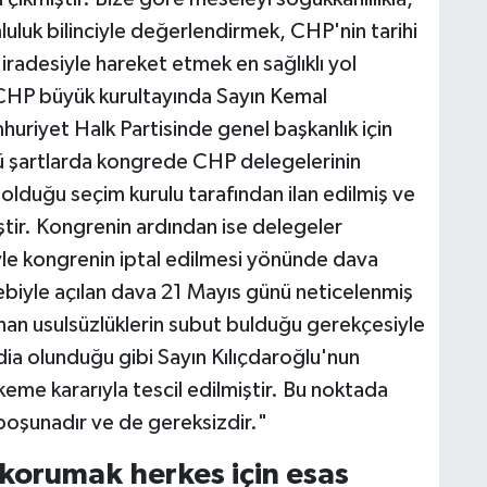
luk bilinciyle değerlendirmek, CHP'nin tarihi
iradesiyle hareket etmek en sağlıklı yol
4 CHP büyük kurultayında Sayın Kemal
uriyet Halk Partisinde genel başkanlık için
kü şartlarda kongrede CHP delegelerinin
olduğu seçim kurulu tarafından ilan edilmiş ve
tir. Kongrenin ardından ise delegeler
yle kongrenin iptal edilmesi yönünde dava
lebiyle açılan dava 21 Mayıs günü neticelenmiş
nan usulsüzlüklerin subut bulduğu gerekçesiyle
ddia olunduğu gibi Sayın Kılıçdaroğlu'nun
keme kararıyla tescil edilmiştir. Bu noktada
r boşunadır ve de gereksizdir."
korumak herkes için esas