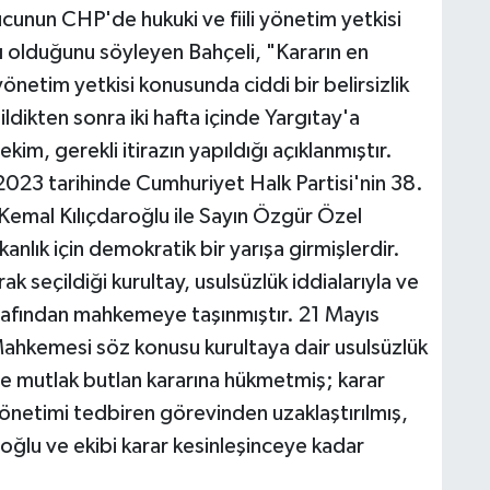
cunun CHP'de hukuki ve fiili yönetim yetkisi
ı olduğunu söyleyen Bahçeli, "Kararın en
önetim yetkisi konusunda ciddi bir belirsizlik
ldikten sonra iki hafta içinde Yargıtay'a
im, gerekli itirazın yapıldığı açıklanmıştır.
023 tarihinde Cumhuriyet Halk Partisi'nin 38.
Kemal Kılıçdaroğlu ile Sayın Özgür Özel
nlık için demokratik bir yarışa girmişlerdir.
 seçildiği kurultay, usulsüzlük iddialarıyla ve
arafından mahkemeye taşınmıştır. 21 Mayıs
ahkemesi söz konusu kurultaya dair usulsüzlük
le mutlak butlan kararına hükmetmiş; karar
önetimi tedbiren görevinden uzaklaştırılmış,
oğlu ve ekibi karar kesinleşinceye kadar