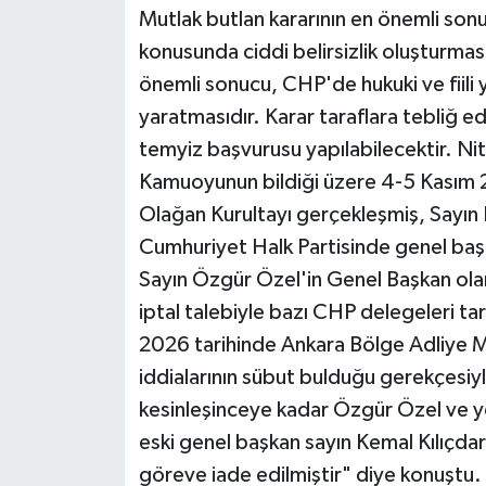
Mutlak butlan kararının en önemli sonu
konusunda ciddi belirsizlik oluşturmas
önemli sonucu, CHP'de hukuki ve fiili y
yaratmasıdır. Karar taraflara tebliğ edi
temyiz başvurusu yapılabilecektir. Nitek
Kamuoyunun bildiği üzere 4-5 Kasım 2
Olağan Kurultayı gerçekleşmiş, Sayın 
Cumhuriyet Halk Partisinde genel başka
Sayın Özgür Özel'in Genel Başkan olarak
iptal talebiyle bazı CHP delegeleri t
2026 tarihinde Ankara Bölge Adliye M
iddialarının sübut bulduğu gerekçesiy
kesinleşinceye kadar Özgür Özel ve y
eski genel başkan sayın Kemal Kılıçdar
göreve iade edilmiştir" diye konuştu.