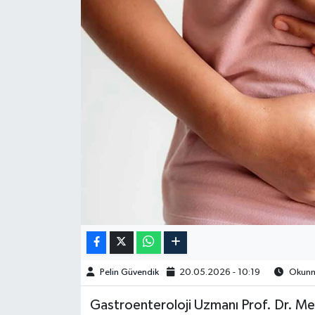
Spor
Burç Yorumları
Çocuk
Eğitim
Hava Durumu
Kadın
Kim kimdir?
Pelin Güvendik
20.05.2026 - 10:19
Okunma
Kültür Sanat
Gastroenteroloji Uzmanı Prof. Dr. M
Sağlık