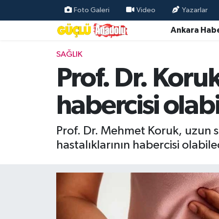
Foto Galeri
Video
Yazarlar
Ankara Habe
Özel Haber
SAĞLIK
Ankara Haberleri
Prof. Dr. Koruk
Resmi İlanlar
habercisi olabi
Ekonomi
Prof. Dr. Mehmet Koruk, uzun sür
Gündem
hastalıklarının habercisi olabile
Asayiş
Dünya
Magazin