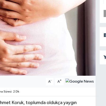
B
Y
-
+
A
A
 Süresi: 2 Dk
ehmet Koruk, toplumda oldukça yaygın