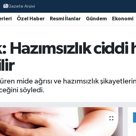
Gazete Arşivi
rleri
Özel Haber
Resmi İlanlar
Gündem
Ekonomi
: Hazımsızlık ciddi 
lir
en mide ağrısı ve hazımsızlık şikayetlerini
ceğini söyledi.