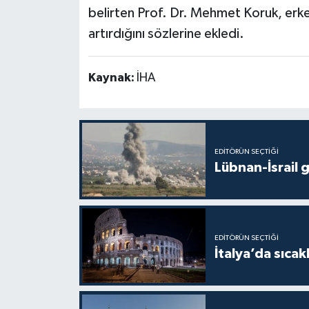
belirten Prof. Dr. Mehmet Koruk, erken
artırdığını sözlerine ekledi.
Kaynak:
İHA
EDITÖRÜN SEÇTIĞI
Lübnan-İsrail 
EDITÖRÜN SEÇTIĞI
İtalya’da sıcak