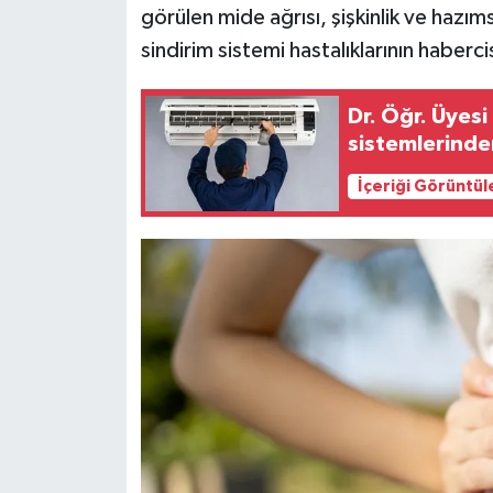
görülen mide ağrısı, şişkinlik ve hazıms
sindirim sistemi hastalıklarının haberci
Siyaset
Teknoloji
Dr. Öğr. Üyesi Doğan: Lejyoner hastalığı klima
sistemlerinde
Televizyon
İçeriği Görüntül
Yaşam-Çevre