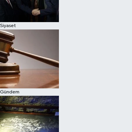
Siyaset
Siyaset
Teknoloji
Televizyon
Yaşam-Çevre
Gündem