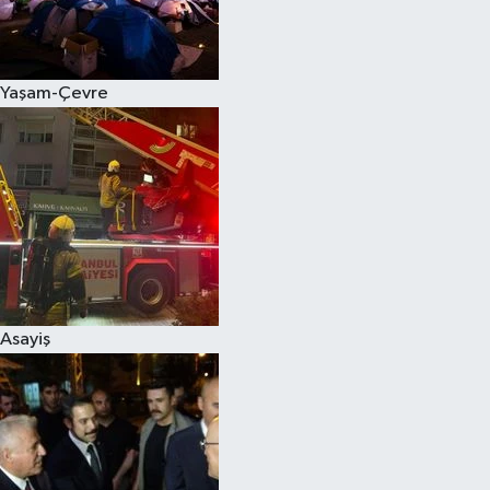
Spor
Yaşam-Çevre
Burç Yorumları
Çocuk
Eğitim
Hava Durumu
Kadın
Asayiş
Kim kimdir?
Kültür Sanat
Sağlık