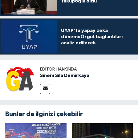
Yakupoğlu oldu
UYAP’ta yapay zekâ
dönemi:Örgüt bağlantıları
analiz edilecek
EDITÖR HAKKINDA
Sinem Sıla Demirkaya
Bunlar da ilginizi çekebilir