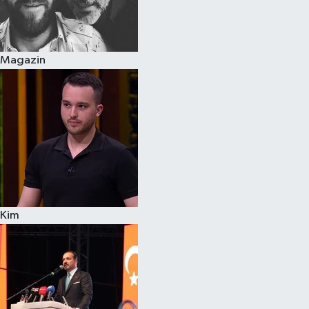
Siyaset
Magazin
Teknoloji
Televizyon
Yaşam-Çevre
Kim