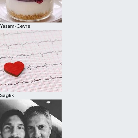
Spor
Yaşam-Çevre
Burç Yorumları
Çocuk
Eğitim
Hava Durumu
Kadın
Sağlık
Kim kimdir?
Kültür Sanat
Sağlık