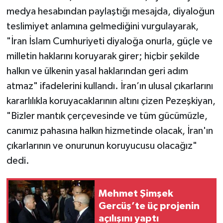
medya hesabından paylaştığı mesajda, diyaloğun
teslimiyet anlamına gelmediğini vurgulayarak,
"İran İslam Cumhuriyeti diyaloğa onurla, güçle ve
milletin haklarını koruyarak girer; hiçbir şekilde
halkın ve ülkenin yasal haklarından geri adım
atmaz" ifadelerini kullandı. İran’ın ulusal çıkarlarını
kararlılıkla koruyacaklarının altını çizen Pezeşkiyan,
"Bizler mantık çerçevesinde ve tüm gücümüzle,
canımız pahasına halkın hizmetinde olacak, İran'ın
çıkarlarının ve onurunun koruyucusu olacağız"
dedi.
Mehmet Şimşek
Gercüş’te üç projenin
açılışını yaptı