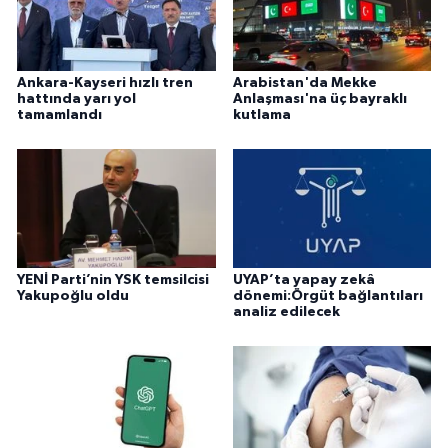
Ankara-Kayseri hızlı tren
Arabistan'da Mekke
hattında yarı yol
Anlaşması'na üç bayraklı
tamamlandı
kutlama
YENİ Parti’nin YSK temsilcisi
UYAP’ta yapay zekâ
Yakupoğlu oldu
dönemi:Örgüt bağlantıları
analiz edilecek