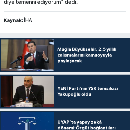
diye temenni ediyorum" dedi.
Kaynak:
İHA
Muğla Büyükşehir, 2,5 yıllık
çalışmalarını kamuoyuyla
paylaşacak
YENİ Parti’nin YSK temsilcisi
Yakupoğlu oldu
UYAP’ta yapay zekâ
dönemi:Örgüt bağlantıları