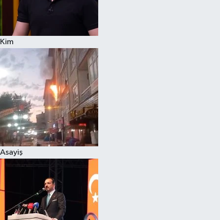
Spor
Kim
Burç Yorumları
Çocuk
Eğitim
Hava Durumu
Kadın
Asayiş
Kim kimdir?
Kültür Sanat
Sağlık