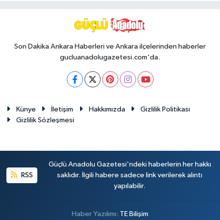
Son Dakika Ankara Haberleri ve Ankara ilçelerinden haberler
gucluanadolugazetesi.com'da.
Künye
İletişim
Hakkımızda
Gizlilik Politikası
Gizlilik Sözleşmesi
Güçlü Anadolu Gazetesi'ndeki haberlerin her hakkı
RSS
saklıdır. İlgili habere sadece link verilerek alıntı
yapılabilir.
Haber Yazılımı:
TE Bilişim