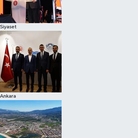
Siyaset
Siyaset
Teknoloji
Televizyon
Yaşam-Çevre
Ankara