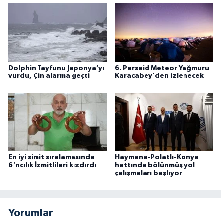
Dolphin Tayfunu Japonya’yı
6. Perseid Meteor Yağmuru
vurdu, Çin alarma geçti
Karacabey'den izlenecek
En iyi simit sıralamasında
Haymana-Polatlı-Konya
6'ncılık İzmitlileri kızdırdı
hattında bölünmüş yol
çalışmaları başlıyor
Yorumlar