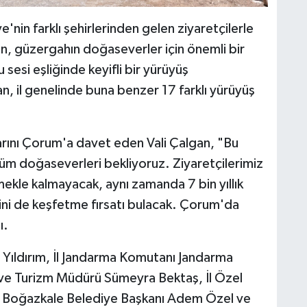
e'nin farklı şehirlerinden gelen ziyaretçilerle
an, güzergahın doğaseverler için önemli bir
sesi eşliğinde keyifli bir yürüyüş
an, il genelinde buna benzer 17 farklı yürüyüş
larını Çorum'a davet eden Vali Çalgan, "Bu
tüm doğaseverleri bekliyoruz. Ziyaretçilerimiz
ekle kalmayacak, aynı zamanda 7 bin yıllık
erini de keşfetme fırsatı bulacak. Çorum'da
ı.
Yıldırım, İl Jandarma Komutanı Jandarma
r ve Turizm Müdürü Sümeyra Bektaş, İl Özel
k, Boğazkale Belediye Başkanı Adem Özel ve