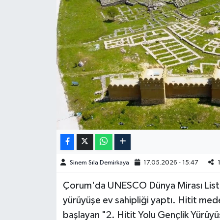
Spor
Burç Yorumları
Çocuk
Eğitim
Hava Durumu
Kadın
Sinem Sıla Demirkaya
17.05.2026 - 15:47
Kim kimdir?
Çorum'da UNESCO Dünya Mirası Listes
Kültür Sanat
yürüyüşe ev sahipliği yaptı. Hitit med
başlayan "2. Hitit Yolu Gençlik Yürüyüş
Sağlık