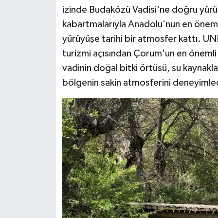
izinde Budaközü Vadisi'ne doğru yürüdü.
Siyaset
kabartmalarıyla Anadolu'nun en önemli 
yürüyüşe tarihi bir atmosfer kattı. 
Teknoloji
turizmi açısından Çorum'un en önemli de
vadinin doğal bitki örtüsü, su kaynaklar
Televizyon
bölgenin sakin atmosferini deneyimle
Yaşam-Çevre