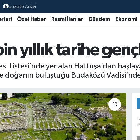
Gazete Arşivi
rleri
Özel Haber
Resmi İlanlar
Gündem
Ekonomi
in yıllık tarihe gen
istesi’nde yer alan Hattuşa’dan başlayan
ve doğanın buluştuğu Budaközü Vadisi’nde 