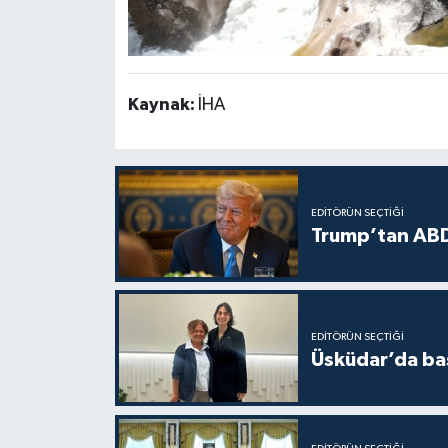
Kaynak:
İHA
EDITÖRÜN SEÇTIĞI
Trump’tan ABD
EDITÖRÜN SEÇTIĞI
Üsküdar’da baş