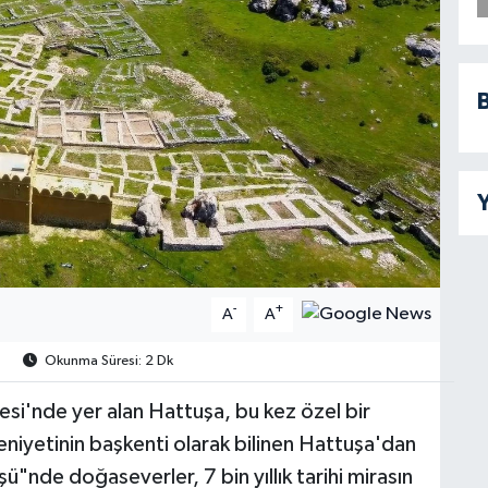
B
Y
-
+
A
A
1
Okunma Süresi: 2 Dk
i'nde yer alan Hattuşa, bu kez özel bir
eniyetinin başkenti olarak bilinen Hattuşa'dan
ü"nde doğaseverler, 7 bin yıllık tarihi mirasın