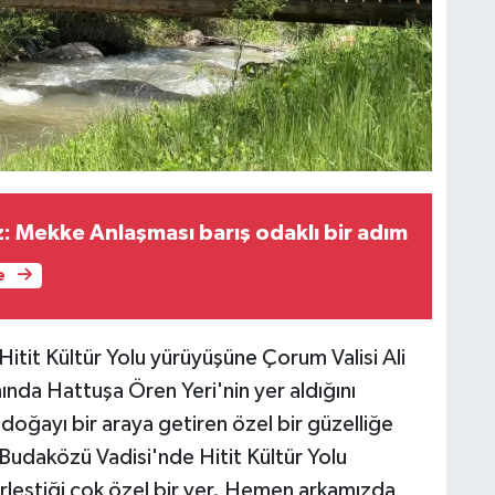
: Mekke Anlaşması barış odaklı bir adım
e
itit Kültür Yolu yürüyüşüne Çorum Valisi Ali
ında Hattuşa Ören Yeri'nin yer aldığını
 doğayı bir araya getiren özel bir güzelliğe
"Budaközü Vadisi'nde Hitit Kültür Yolu
birleştiği çok özel bir yer. Hemen arkamızda