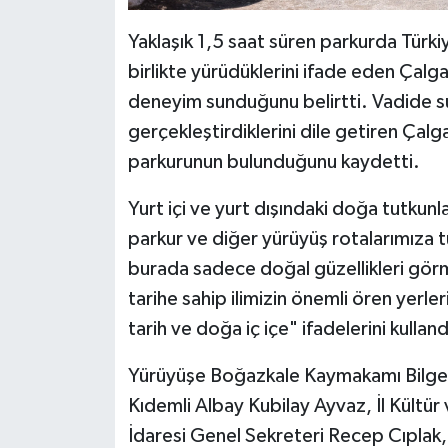
Yaklaşık 1,5 saat süren parkurda Türkiy
birlikte yürüdüklerini ifade eden Çalg
deneyim sunduğunu belirtti. Vadide su 
gerçekleştirdiklerini dile getiren Çalg
parkurunun bulunduğunu kaydetti.
Yurt içi ve yurt dışındaki doğa tutkun
parkur ve diğer yürüyüş rotalarımıza 
burada sadece doğal güzellikleri görm
tarihe sahip ilimizin önemli ören yerl
tarih ve doğa iç içe" ifadelerini kulland
Yürüyüşe Boğazkale Kaymakamı Bilge 
Kıdemli Albay Kubilay Ayvaz, İl Kültü
İdaresi Genel Sekreteri Recep Cıpla