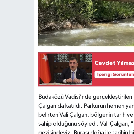
Cevdet Yılmaz
İçeriği Görüntül
Budaközü Vadisi'nde gerçekleştirilen H
Çalgan da katıldı. Parkurun hemen yan
belirten Vali Çalgan, bölgenin tarih ve
sahip olduğunu söyledi. Vali Çalgan, 
gezisindeyiz. Burası doğa ile tarihin 