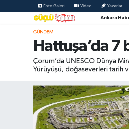
Foto Galeri
Video
Yazarlar
Ankara Habe
Özel Haber
GÜNDEM
Ankara Haberleri
Hattuşa’da 7 b
Resmi İlanlar
Çorum’da UNESCO Dünya Mirası L
Ekonomi
Yürüyüşü, doğaseverleri tarih 
Gündem
Asayiş
Dünya
Magazin