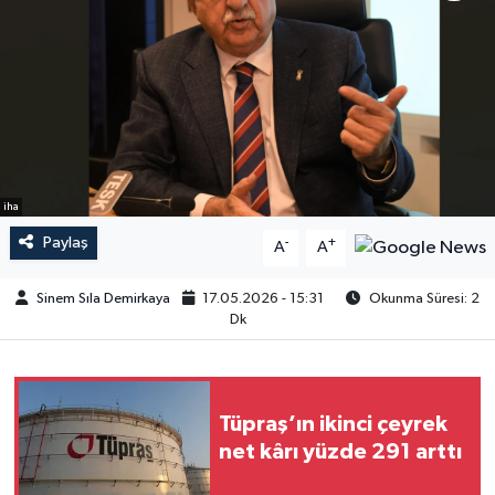
iha
Paylaş
-
+
A
A
Sinem Sıla Demirkaya
17.05.2026 - 15:31
Okunma Süresi: 2
Dk
Tüpraş’ın ikinci çeyrek
net kârı yüzde 291 arttı