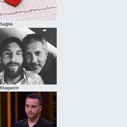
Spor
Sağlık
Burç Yorumları
Çocuk
Eğitim
Hava Durumu
Kadın
Magazin
Kim kimdir?
Kültür Sanat
Sağlık