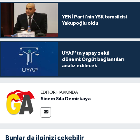
YENİ Parti’nin YSK temsilcisi
Yakupoğlu oldu
UYAP’ta yapay zekâ
dönemi:Örgüt bağlantıları
analiz edilecek
EDITÖR HAKKINDA
Sinem Sıla Demirkaya
Bunlar da ilginizi çekebilir