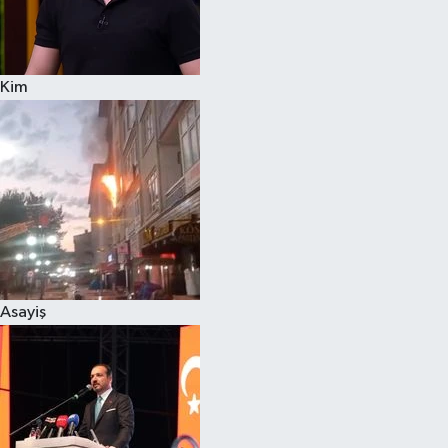
Siyaset
Kim
Teknoloji
Televizyon
Yaşam-Çevre
Asayiş