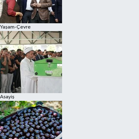
Siyaset
Yaşam-Çevre
Teknoloji
Televizyon
Yaşam-Çevre
Asayiş