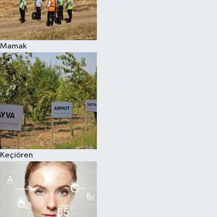
Mamak
Keçiören