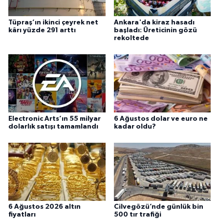
Tüpraş’ın ikinci çeyrek net
Ankara'da kiraz hasadı
kârı yüzde 291 arttı
başladı: Üreticinin gözü
rekoltede
Electronic Arts’ın 55 milyar
6 Ağustos dolar ve euro ne
dolarlık satışı tamamlandı
kadar oldu?
6 Ağustos 2026 altın
Cilvegözü’nde günlük bin
fiyatları
500 tır trafiği