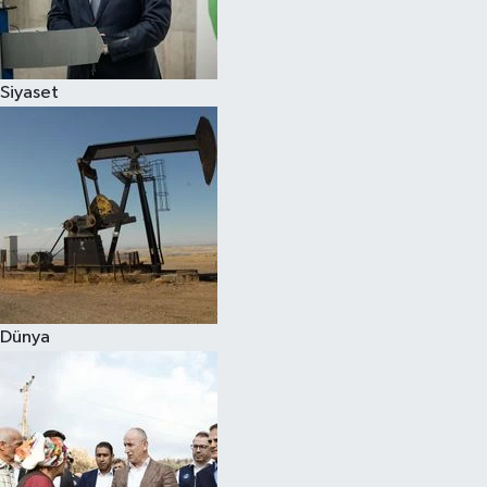
Spor
Siyaset
Burç Yorumları
Çocuk
Eğitim
Hava Durumu
Kadın
Dünya
Kim kimdir?
Kültür Sanat
Sağlık