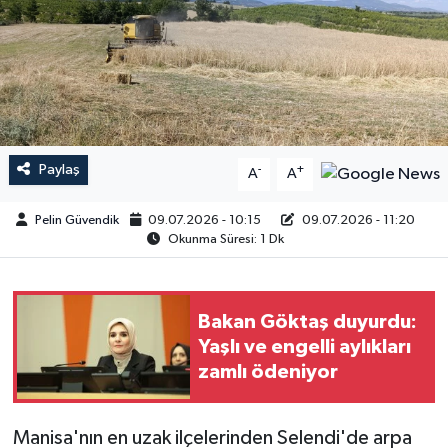
Paylaş
-
+
A
A
Pelin Güvendik
09.07.2026 - 10:15
09.07.2026 - 11:20
Okunma Süresi: 1 Dk
Bakan Göktaş duyurdu:
Yaşlı ve engelli aylıkları
zamlı ödeniyor
Manisa'nın en uzak ilçelerinden Selendi'de arpa