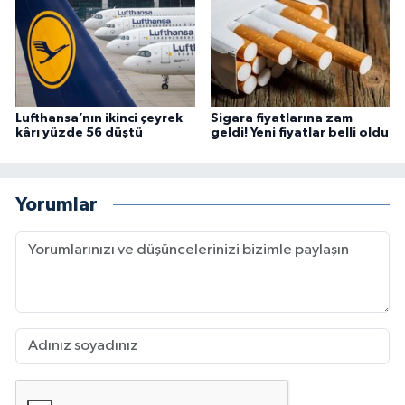
Lufthansa’nın ikinci çeyrek
Sigara fiyatlarına zam
kârı yüzde 56 düştü
geldi! Yeni fiyatlar belli oldu
Yorumlar