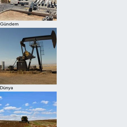
Spor
Gündem
Burç Yorumları
Çocuk
Eğitim
Hava Durumu
Kadın
Dünya
Kim kimdir?
Kültür Sanat
Sağlık