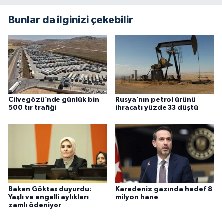
Bunlar da ilginizi çekebilir
Cilvegözü’nde günlük bin
Rusya’nın petrol ürünü
500 tır trafiği
ihracatı yüzde 33 düştü
Bakan Göktaş duyurdu:
Karadeniz gazında hedef 8
Yaşlı ve engelli aylıkları
milyon hane
zamlı ödeniyor