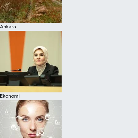
Siyaset
Ankara
Teknoloji
Televizyon
Yaşam-Çevre
Ekonomi