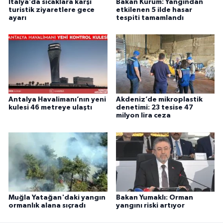
İtalya’da sıcaklara karşı
Bakan Kurum: Yangından
turistik ziyaretlere gece
etkilenen 5 ilde hasar
ayarı
tespiti tamamlandı
Antalya Havalimanı’nın yeni
Akdeniz’de mikroplastik
kulesi 46 metreye ulaştı
denetimi: 23 tesise 47
milyon lira ceza
Muğla Yatağan'daki yangın
Bakan Yumaklı: Orman
ormanlık alana sıçradı
yangını riski artıyor