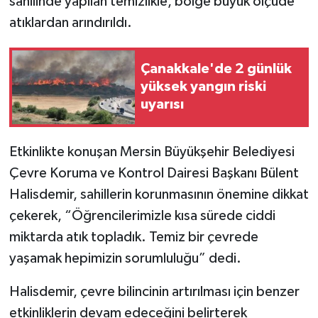
sahilinde yapılan temizlikle, bölge büyük ölçüde
atıklardan arındırıldı.
Çanakkale'de 2 günlük
yüksek yangın riski
uyarısı
Etkinlikte konuşan Mersin Büyükşehir Belediyesi
Çevre Koruma ve Kontrol Dairesi Başkanı Bülent
Halisdemir, sahillerin korunmasının önemine dikkat
çekerek, “Öğrencilerimizle kısa sürede ciddi
miktarda atık topladık. Temiz bir çevrede
yaşamak hepimizin sorumluluğu” dedi.
Halisdemir, çevre bilincinin artırılması için benzer
etkinliklerin devam edeceğini belirterek