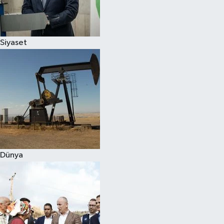
Spor
Siyaset
Burç Yorumları
Çocuk
Eğitim
Hava Durumu
Kadın
Dünya
Kim kimdir?
Kültür Sanat
Sağlık