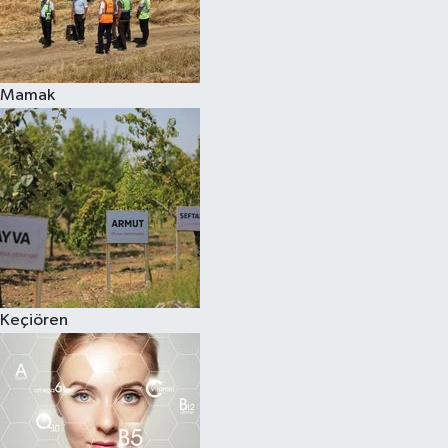
Mamak
Keçiören