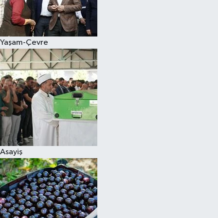
Siyaset
Yaşam-Çevre
Teknoloji
Televizyon
Yaşam-Çevre
Asayiş