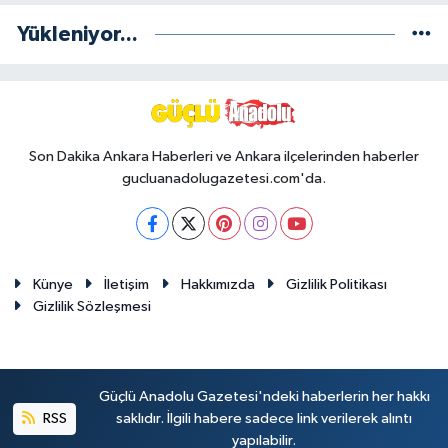
Yükleniyor...
Son Dakika Ankara Haberleri ve Ankara ilçelerinden haberler
gucluanadolugazetesi.com'da.
Künye
İletişim
Hakkımızda
Gizlilik Politikası
Gizlilik Sözleşmesi
Güçlü Anadolu Gazetesi'ndeki haberlerin her hakkı
RSS
saklıdır. İlgili habere sadece link verilerek alıntı
yapılabilir.