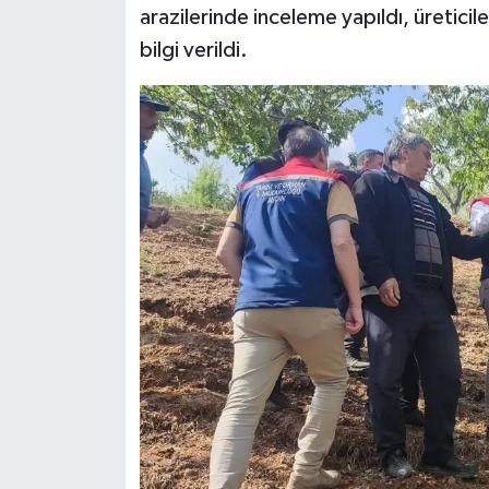
arazilerinde inceleme yapıldı, üreticil
bilgi verildi.
Siyaset
Teknoloji
Televizyon
Yaşam-Çevre