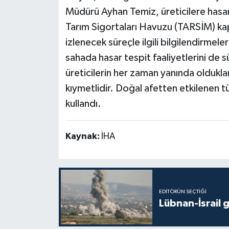
Müdürü Ayhan Temiz, üreticilere hasar 
Tarım Sigortaları Havuzu (TARSİM) ka
izlenecek süreçle ilgili bilgilendirmele
sahada hasar tespit faaliyetlerini de 
üreticilerin her zaman yanında olduklar
kıymetlidir. Doğal afetten etkilenen tü
kullandı.
Kaynak:
İHA
EDITÖRÜN SEÇTIĞI
Lübnan-İsrail 