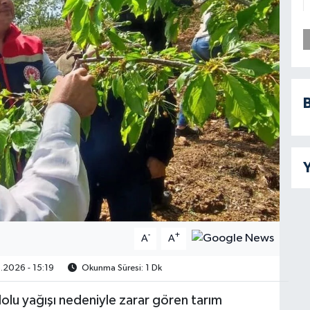
B
Y
-
+
A
A
.2026 - 15:19
Okunma Süresi: 1 Dk
dolu yağışı nedeniyle zarar gören tarım