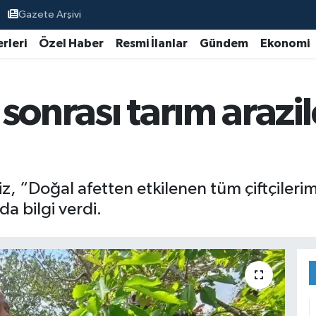
Gazete Arşivi
rleri
Özel Haber
Resmi İlanlar
Gündem
Ekonomi
sonrası tarım arazi
, “Doğal afetten etkilenen tüm çiftçilerim
da bilgi verdi.