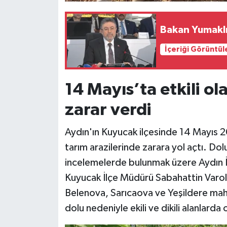
Bakan Yumaklı:
İçeriği Görüntül
14 Mayıs’ta etkili ola
zarar verdi
Aydın'ın Kuyucak ilçesinde 14 Mayıs 202
tarım arazilerinde zarara yol açtı. Do
incelemelerde bulunmak üzere Aydın 
Kuyucak İlçe Müdürü Sabahattin Varol i
Belenova, Sarıcaova ve Yeşildere maha
dolu nedeniyle ekili ve dikili alanlarda