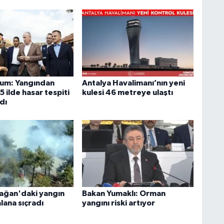
um: Yangından
Antalya Havalimanı’nın yeni
5 ilde hasar tespiti
kulesi 46 metreye ulaştı
dı
ağan'daki yangın
Bakan Yumaklı: Orman
lana sıçradı
yangını riski artıyor