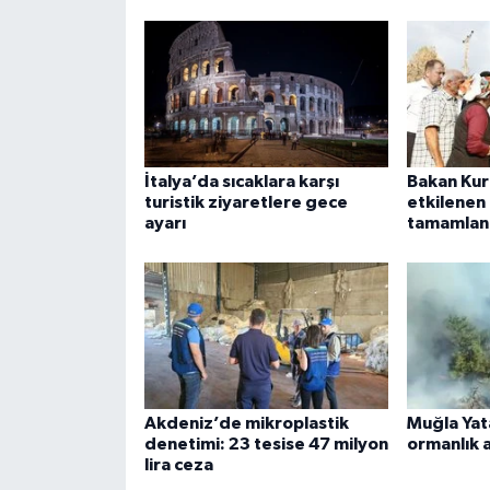
İtalya’da sıcaklara karşı
Bakan Kur
turistik ziyaretlere gece
etkilenen 
ayarı
tamamlan
Akdeniz’de mikroplastik
Muğla Yat
denetimi: 23 tesise 47 milyon
ormanlık a
lira ceza