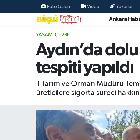
Foto Galeri
Video
Yazarlar
Ankara Habe
Özel Haber
YAŞAM-ÇEVRE
Ankara Haberleri
Aydın’da dolu 
Resmi İlanlar
tespiti yapıldı
Ekonomi
İl Tarım ve Orman Müdürü Temiz
Gündem
üreticilere sigorta süreci hakkın
Asayiş
Dünya
Magazin