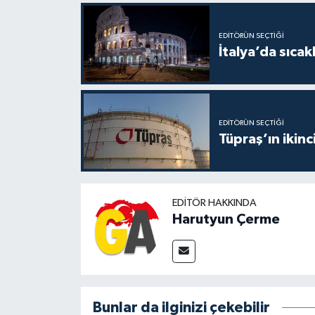
EDITÖRÜN SEÇTIĞI
İtalya’da sıcak
EDITÖRÜN SEÇTIĞI
Tüpraş’ın ikinc
EDITÖR HAKKINDA
Harutyun Çerme
Bunlar da ilginizi çekebilir