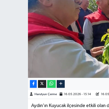
Spor
Burç Yorumları
Çocuk
Eğitim
Hava Durumu
Kadın
Kim kimdir?
Harutyun Çerme
16.05.2026 - 15:14
16.05
Kültür Sanat
Aydın'ın Kuyucak ilçesinde etkili olan 
Sağlık