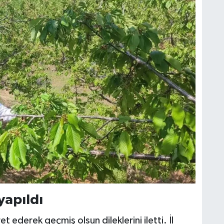
yapıldı
t ederek geçmiş olsun dileklerini iletti. İl