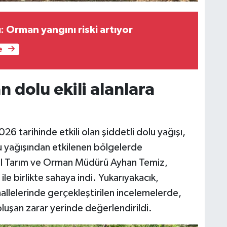
 Orman yangını riski artıyor
e
n dolu ekili alanlara
6 tarihinde etkili olan şiddetli dolu yağışı,
lu yağışından etkilenen bölgelerde
İl Tarım ve Orman Müdürü Ayhan Temiz,
le birlikte sahaya indi. Yukarıyakacık,
llelerinde gerçekleştirilen incelemelerde,
 oluşan zarar yerinde değerlendirildi.