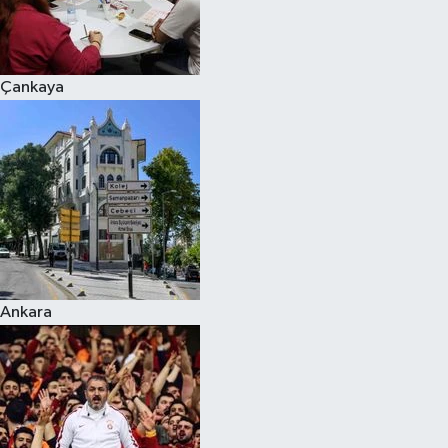
Siyaset
Çankaya
Teknoloji
Televizyon
Yaşam-Çevre
Ankara