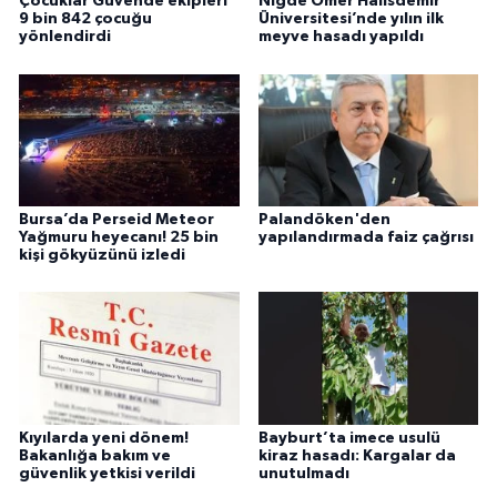
Çocuklar Güvende ekipleri
Niğde Ömer Halisdemir
9 bin 842 çocuğu
Üniversitesi’nde yılın ilk
yönlendirdi
meyve hasadı yapıldı
Bursa’da Perseid Meteor
Palandöken'den
Yağmuru heyecanı! 25 bin
yapılandırmada faiz çağrısı
kişi gökyüzünü izledi
Kıyılarda yeni dönem!
Bayburt’ta imece usulü
Bakanlığa bakım ve
kiraz hasadı: Kargalar da
güvenlik yetkisi verildi
unutulmadı