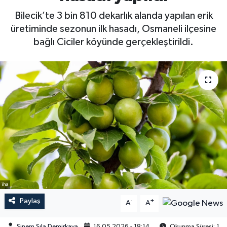
Bilecik’te 3 bin 810 dekarlık alanda yapılan erik
üretiminde sezonun ilk hasadı, Osmaneli ilçesine
bağlı Ciciler köyünde gerçekleştirildi.
iha
Paylaş
-
+
A
A
Sinem Sıla Demirkaya
16.05.2026 - 18:14
Okunma Süresi: 1