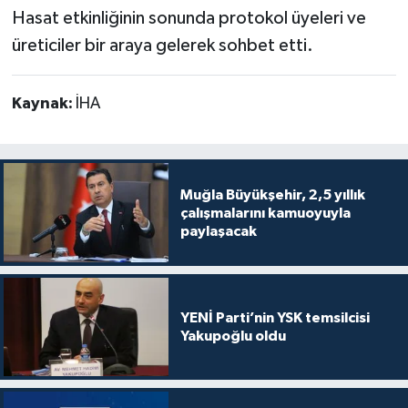
Hasat etkinliğinin sonunda protokol üyeleri ve
üreticiler bir araya gelerek sohbet etti.
Kaynak:
İHA
Muğla Büyükşehir, 2,5 yıllık
çalışmalarını kamuoyuyla
paylaşacak
YENİ Parti’nin YSK temsilcisi
Yakupoğlu oldu