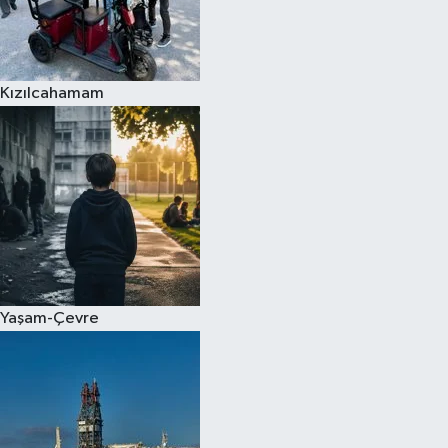
Kızılcahamam
Yaşam-Çevre