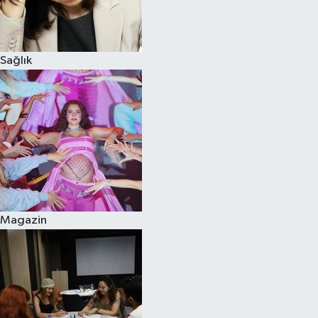
Spor
Sağlık
Burç Yorumları
Çocuk
Eğitim
Hava Durumu
Kadın
Magazin
Kim kimdir?
Kültür Sanat
Sağlık