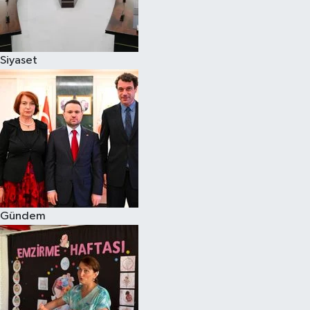
Siyaset
Siyaset
Teknoloji
Televizyon
Yaşam-Çevre
Gündem