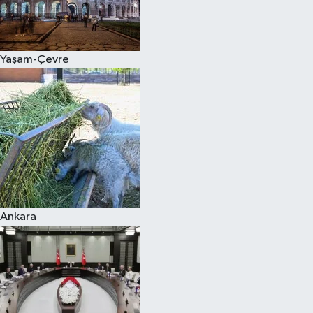
Spor
Yaşam-Çevre
Burç Yorumları
Çocuk
Eğitim
Hava Durumu
Kadın
Ankara
Kim kimdir?
Kültür Sanat
Sağlık