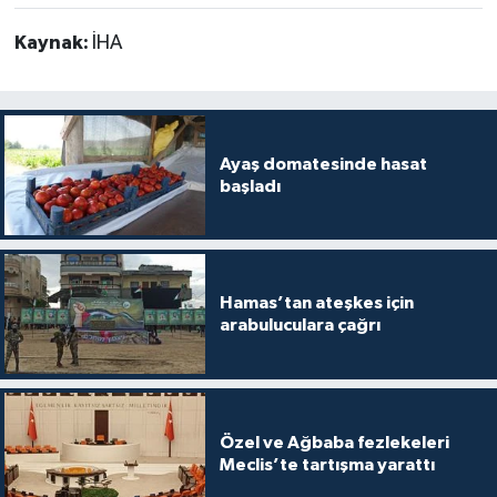
Kaynak:
İHA
Ayaş domatesinde hasat
başladı
Hamas’tan ateşkes için
arabuluculara çağrı
Özel ve Ağbaba fezlekeleri
Meclis’te tartışma yarattı