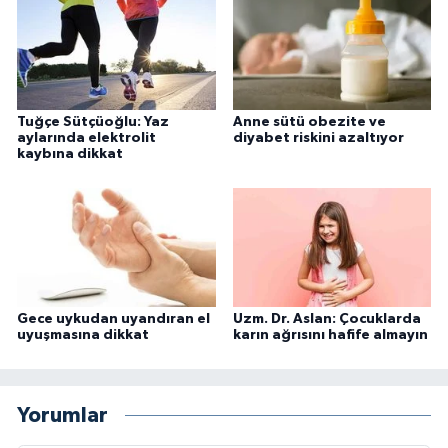
Tuğçe Sütçüoğlu: Yaz
Anne sütü obezite ve
aylarında elektrolit
diyabet riskini azaltıyor
kaybına dikkat
Gece uykudan uyandıran el
Uzm. Dr. Aslan: Çocuklarda
uyuşmasına dikkat
karın ağrısını hafife almayın
Yorumlar