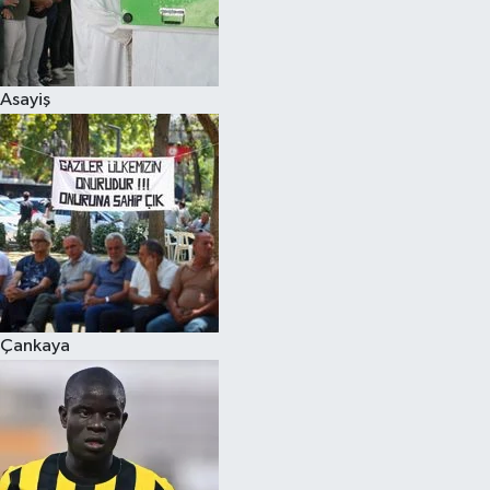
Asayiş
Çankaya