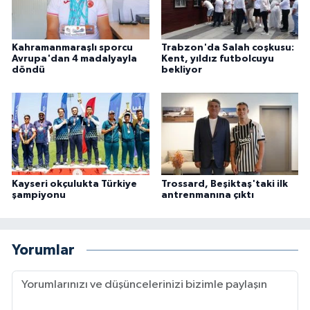
Kahramanmaraşlı sporcu
Trabzon'da Salah coşkusu:
Avrupa'dan 4 madalyayla
Kent, yıldız futbolcuyu
döndü
bekliyor
Kayseri okçulukta Türkiye
Trossard, Beşiktaş'taki ilk
şampiyonu
antrenmanına çıktı
Yorumlar