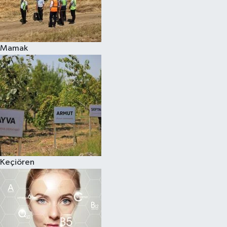
Mamak
Keçiören