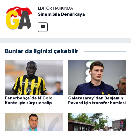
EDITÖR HAKKINDA
Sinem Sıla Demirkaya
Bunlar da ilginizi çekebilir
Fenerbahçe'de N'Golo
Galatasaray'dan Benjamin
Kante için sürpriz talip
Pavard için transfer hamlesi