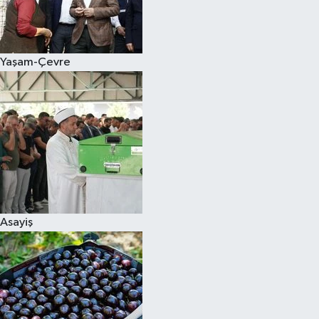
Siyaset
Yaşam-Çevre
Teknoloji
Televizyon
Yaşam-Çevre
Asayiş