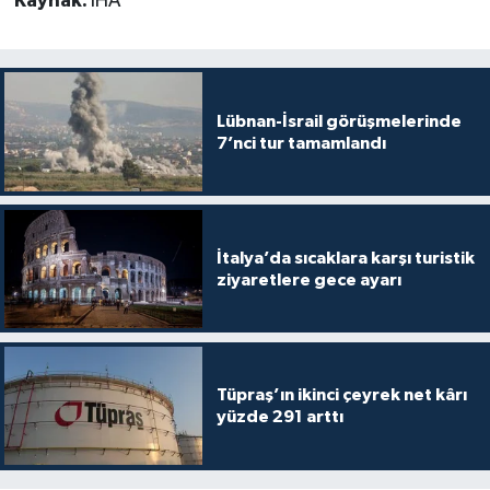
Kaynak:
İHA
Lübnan-İsrail görüşmelerinde
7’nci tur tamamlandı
İtalya’da sıcaklara karşı turistik
ziyaretlere gece ayarı
Tüpraş’ın ikinci çeyrek net kârı
yüzde 291 arttı