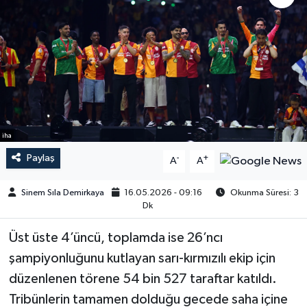
iha
Paylaş
-
+
A
A
Sinem Sıla Demirkaya
16.05.2026 - 09:16
Okunma Süresi: 3
Dk
Üst üste 4’üncü, toplamda ise 26’ncı
şampiyonluğunu kutlayan sarı-kırmızılı ekip için
düzenlenen törene 54 bin 527 taraftar katıldı.
Tribünlerin tamamen dolduğu gecede saha içine