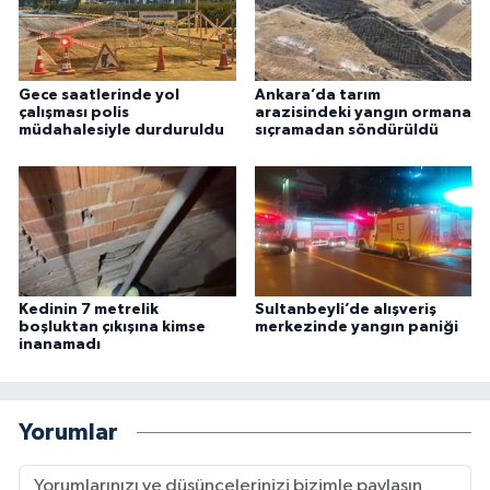
Gece saatlerinde yol
Ankara’da tarım
çalışması polis
arazisindeki yangın ormana
müdahalesiyle durduruldu
sıçramadan söndürüldü
Kedinin 7 metrelik
Sultanbeyli’de alışveriş
boşluktan çıkışına kimse
merkezinde yangın paniği
inanamadı
Yorumlar