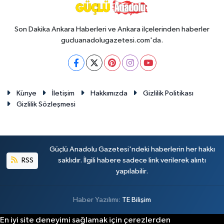
Son Dakika Ankara Haberleri ve Ankara ilçelerinden haberler
gucluanadolugazetesi.com'da.
Künye
İletişim
Hakkımızda
Gizlilik Politikası
Gizlilik Sözleşmesi
Güçlü Anadolu Gazetesi'ndeki haberlerin her hakkı
RSS
saklıdır. İlgili habere sadece link verilerek alıntı
yapılabilir.
Haber Yazılımı:
TE Bilişim
En iyi site deneyimi sağlamak için çerezlerden