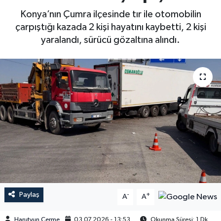
Konya’nın Çumra ilçesinde tır ile otomobilin
çarpıştığı kazada 2 kişi hayatını kaybetti, 2 kişi
yaralandı, sürücü gözaltına alındı.
Paylaş
-
+
A
A
Harutyun Çerme
03.07.2026 - 13:53
Okunma Süresi: 1 Dk