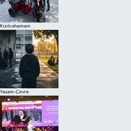
Kızılcahamam
Yaşam-Çevre