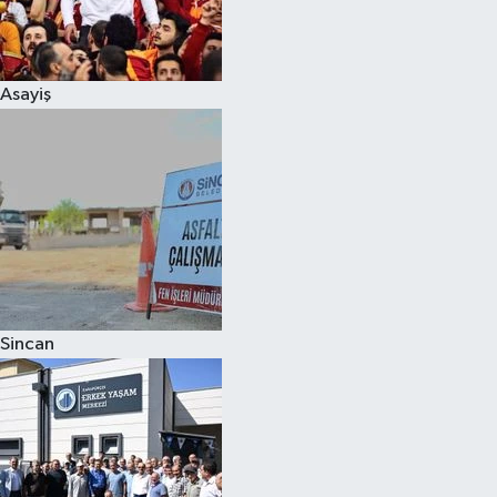
Spor
Asayiş
Burç Yorumları
Çocuk
Eğitim
Hava Durumu
Kadın
Sincan
Kim kimdir?
Kültür Sanat
Sağlık