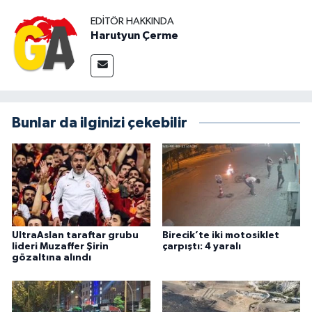
EDITÖR HAKKINDA
Harutyun Çerme
Bunlar da ilginizi çekebilir
UltraAslan taraftar grubu
Birecik’te iki motosiklet
lideri Muzaffer Şirin
çarpıştı: 4 yaralı
gözaltına alındı