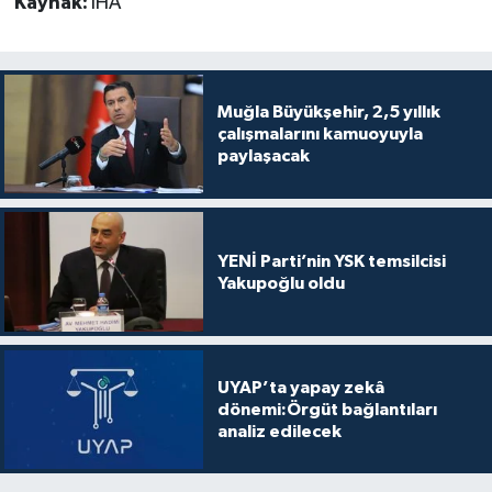
Kaynak:
İHA
Muğla Büyükşehir, 2,5 yıllık
çalışmalarını kamuoyuyla
paylaşacak
YENİ Parti’nin YSK temsilcisi
Yakupoğlu oldu
UYAP’ta yapay zekâ
dönemi:Örgüt bağlantıları
analiz edilecek