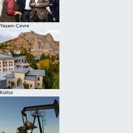
Siyaset
Yaşam-Çevre
Teknoloji
Televizyon
Yaşam-Çevre
Kültür