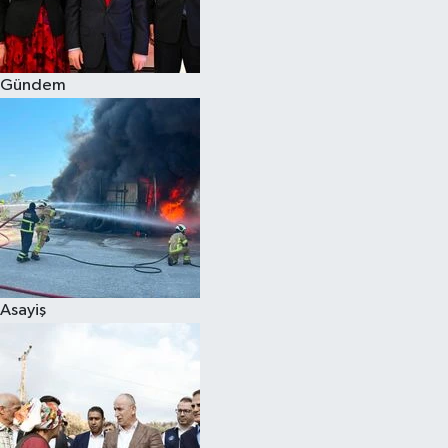
Spor
Gündem
Burç Yorumları
Çocuk
Eğitim
Hava Durumu
Kadın
Asayiş
Kim kimdir?
Kültür Sanat
Sağlık