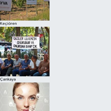
Keçiören
Çankaya