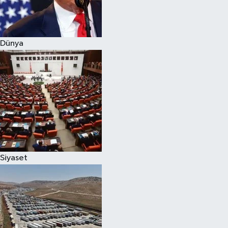
Spor
Dünya
Burç Yorumları
Çocuk
Eğitim
Hava Durumu
Kadın
Siyaset
Kim kimdir?
Kültür Sanat
Sağlık