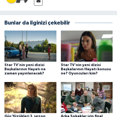
Bunlar da ilginizi çekebilir
Star TV'nin yeni dizisi
Star TV'nin yeni dizisi
Başkalarının Hayatı ne
Başkalarının Hayatı konusu
zaman yayınlanacak?
ne? Oyuncuları kim?
Güç Yüzükleri 3. sezon
Arka Sokaklar için final