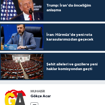
Trump: İran'da önceliğim
anlaşma
İran: Hürmüz’de yeni rota
karasularımızdan geçecek
Şehit aileleri ve gazilere yeni
haklar komisyondan geçti
MUHABIR
Gökçe Acar