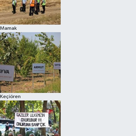
Mamak
Keçiören