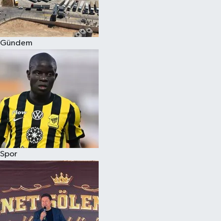
Siyaset
Gündem
Teknoloji
Televizyon
Yaşam-Çevre
Spor