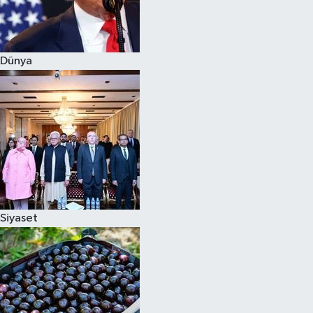
Siyaset
Dünya
Teknoloji
Televizyon
Yaşam-Çevre
Siyaset