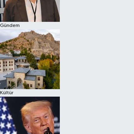
Spor
Gündem
Burç Yorumları
Çocuk
Eğitim
Hava Durumu
Kadın
Kültür
Kim kimdir?
Kültür Sanat
Sağlık