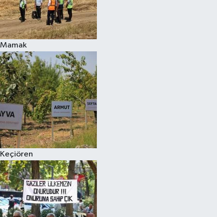
Mamak
Keçiören