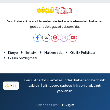
Son Dakika Ankara Haberleri ve Ankara ilçelerinden haberler
gucluanadolugazetesi.com'da.
Künye
İletişim
Hakkımızda
Gizlilik Politikası
Gizlilik Sözleşmesi
Güçlü Anadolu Gazetesi'ndeki haberlerin her hakkı
RSS
saklıdır. İlgili habere sadece link verilerek alıntı
yapılabilir.
Haber Yazılımı:
TE Bilişim