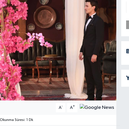
B
Y
-
+
A
A
Okunma Süresi: 1 Dk