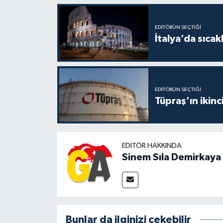
EDITÖRÜN SEÇTIĞI
İtalya’da sıcak
EDITÖRÜN SEÇTIĞI
Tüpraş’ın ikinc
EDITÖR HAKKINDA
Sinem Sıla Demirkaya
Bunlar da ilginizi çekebilir