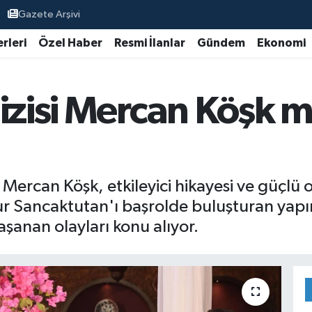
Gazete Arşivi
rleri
Özel Haber
Resmi İlanlar
Gündem
Ekonomi
dizisi Mercan Köşk 
 Mercan Köşk, etkileyici hikayesi ve güçlü
r Sancaktutan'ı başrolde buluşturan yapım, 
aşanan olayları konu alıyor.