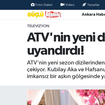
Foto Galeri
Video
Yazarlar
Ankara Habe
Özel Haber
TELEVIZYON
Ankara Haberleri
ATV'nin yeni 
Resmi İlanlar
uyandırdı!
Ekonomi
ATV'nin yeni sezon dizilerinden
Gündem
çekiyor. Kubilay Aka ve Hafsanu
imkansız bir aşkın gölgesinde y
Asayiş
Dünya
Magazin