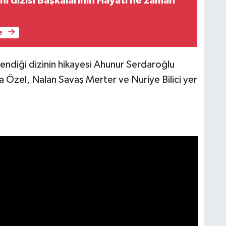
ni dizisi Başkalarının Hayatı ne zaman
?
e
endiği dizinin hikayesi Ahunur Serdaroğlu
la Özel, Nalan Savaş Merter ve Nuriye Bilici yer