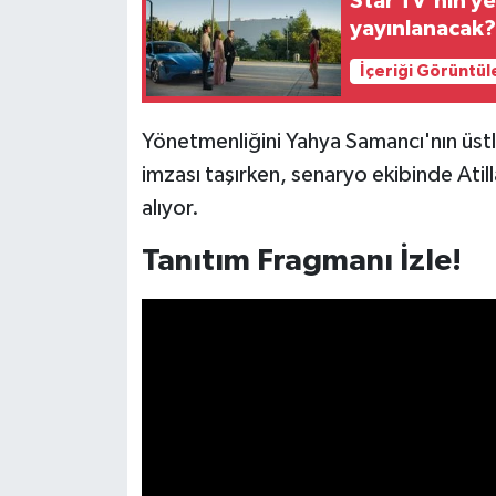
Star TV'nin ye
yayınlanacak
İçeriği Görüntül
Yönetmenliğini Yahya Samancı'nın üstl
imzası taşırken, senaryo ekibinde Atil
alıyor.
Tanıtım Fragmanı İzle!