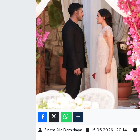
Spor
Burç Yorumları
Çocuk
Eğitim
Hava Durumu
Kadın
Kim kimdir?
Kültür Sanat
Sinem Sıla Demirkaya
15.06.2026 - 20:14
Sağlık