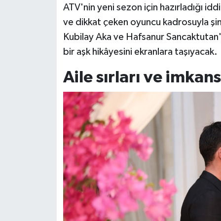
ATV'nin yeni sezon için hazırladığı id
ve dikkat çeken oyuncu kadrosuyla ş
Siyaset
Kubilay Aka ve Hafsanur Sancaktutan'ın y
Teknoloji
bir aşk hikâyesini ekranlara taşıyacak.
Televizyon
Aile sırları ve imkan
Yaşam-Çevre