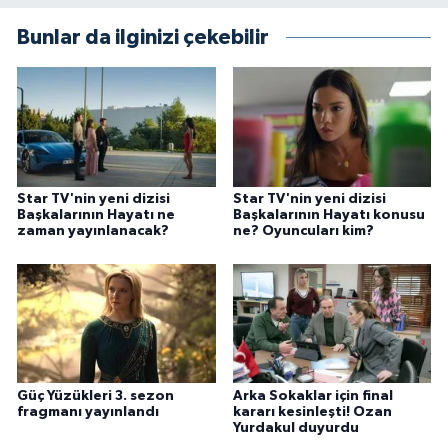
Bunlar da ilginizi çekebilir
Star TV'nin yeni dizisi
Star TV'nin yeni dizisi
Başkalarının Hayatı ne
Başkalarının Hayatı konusu
zaman yayınlanacak?
ne? Oyuncuları kim?
Güç Yüzükleri 3. sezon
Arka Sokaklar için final
fragmanı yayınlandı
kararı kesinleşti! Ozan
Yurdakul duyurdu