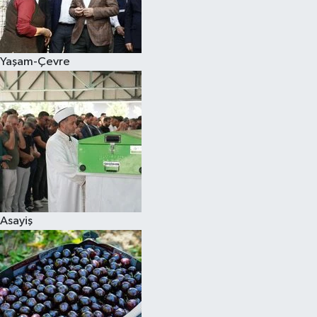
Siyaset
Yaşam-Çevre
Teknoloji
Televizyon
Yaşam-Çevre
Asayiş