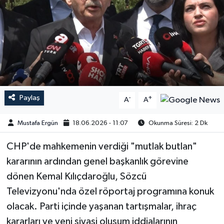
Paylaş
-
+
A
A
Mustafa Ergün
18.06.2026 - 11:07
Okunma Süresi: 2 Dk
​​​​​​CHP'de mahkemenin verdiği "mutlak butlan"
kararının ardından genel başkanlık görevine
dönen Kemal Kılıçdaroğlu, Sözcü
Televizyonu'nda özel röportaj programına konuk
olacak. Parti içinde yaşanan tartışmalar, ihraç
kararları ve yeni siyasi oluşum iddialarının