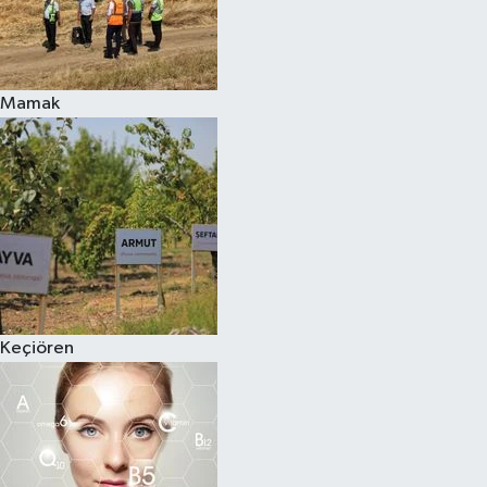
Mamak
Keçiören