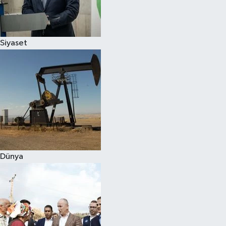
Spor
Siyaset
Burç Yorumları
Çocuk
Eğitim
Hava Durumu
Kadın
Dünya
Kim kimdir?
Kültür Sanat
Sağlık