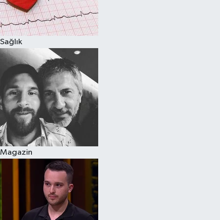
Spor
Sağlık
Burç Yorumları
Çocuk
Eğitim
Hava Durumu
Kadın
Magazin
Kim kimdir?
Kültür Sanat
Sağlık