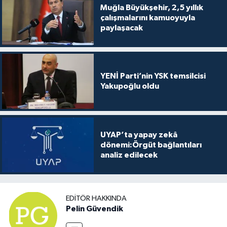
Muğla Büyükşehir, 2,5 yıllık
çalışmalarını kamuoyuyla
paylaşacak
YENİ Parti’nin YSK temsilcisi
Yakupoğlu oldu
UYAP’ta yapay zekâ
dönemi:Örgüt bağlantıları
analiz edilecek
EDITÖR HAKKINDA
Pelin Güvendik