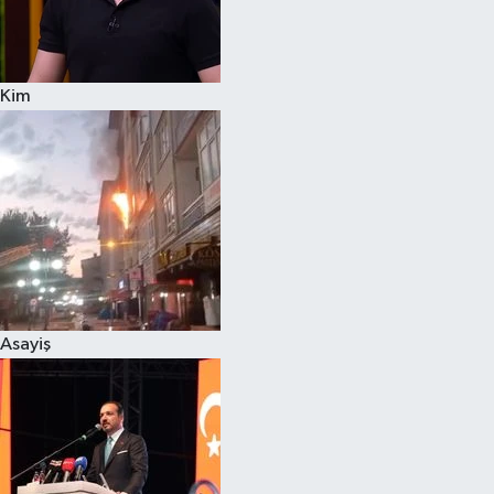
Siyaset
Kim
Teknoloji
Televizyon
Yaşam-Çevre
Asayiş