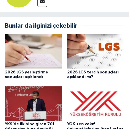
Bunlar da ilginizi çekebilir
2026 LGS yerleştirme
2026 LGS tercih sonuçları
sonuçları açıklandı
açıklandı mı?
YKS’de ilk bine giren 701
YÖK'ten vakıf
öğrenciye burs desteği
üniversitelerine ücret artışı