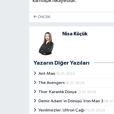
karmaşık hikayesidir.
ÖNCEKI
Nisa Küçük
Yazarın Diğer Yazıları
Ant-Man
19.01.2024
The Avengers
16.01.2024
Thor: Karanlık Dünya
12.01.2024
Demir Adam'ın Dönüşü: Iron Man 3
08.0
Yenilmezler: Ultron Çağı
02.01.2024