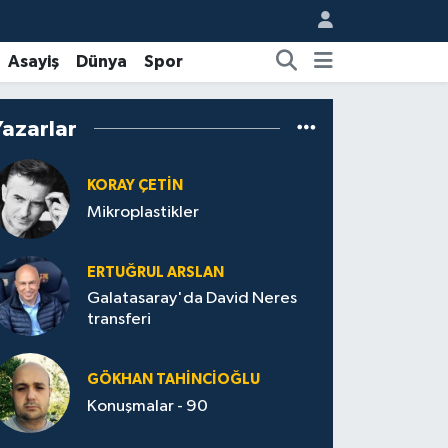
Asayiş
Dünya
Spor
Yazarlar
KORAY ÇETIN
Mikroplastikler
ERTUĞRUL ARSLAN
Galatasaray'da David Neres
transferi
GÖKHAN TAHINCIOĞLU
Konuşmalar - 90