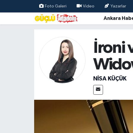
Foto Galeri
Video
Yazarlar
Ankara Habe
Özel Haber
Ankara Haberleri
İroni
Resmi İlanlar
Wid
Ekonomi
NISA KÜÇÜK
Gündem
Asayiş
Dünya
Magazin