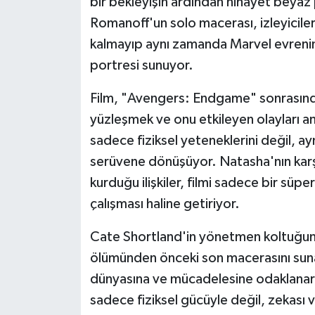
bir bekleyişin ardından nihayet beyaz
Romanoff'un solo macerası, izleyicil
Siyaset
kalmayıp aynı zamanda Marvel evrenin
portresi sunuyor.
Teknoloji
Film, "Avengers: Endgame" sonrasınd
Televizyon
yüzleşmek ve onu etkileyen olayları a
sadece fiziksel yeteneklerini değil, a
Yaşam-Çevre
serüvene dönüşüyor. Natasha'nın karşıs
kurduğu ilişkiler, filmi sadece bir süp
çalışması haline getiriyor.
Cate Shortland'in yönetmen koltuğund
ölümünden önceki son macerasını suna
dünyasına ve mücadelesine odaklanarak
sadece fiziksel gücüyle değil, zekası v