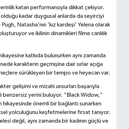
rinlik katan performansıyla dikkat çekiyor.
 olduğu kadar duygusal anlarda da seyirciyi
e Pugh, Natasha'nın 'kız kardeşi' Yelena olarak
uşturuyor ve ikilinin dinamikleri filme canlılık
hikayesine katkıda bulunurken aynı zamanda
hnede karakterin geçmişine dair sırlar açığa
meçlere sürükleyen bir tempo ve heyecan var.
kter gelişimi ve mizahi unsurları başarıyla
 benzersiz yerini buluyor. "Black Widow,"
hikayesinde önemli bir bağlantı sunarken
el yolculuğunu keşfetmelerine fırsat tanıyor.
lesi değil, aynı zamanda bir kadının güçlü ve