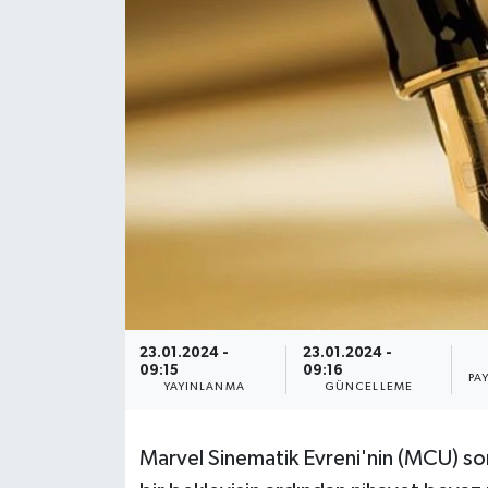
Spor
Burç Yorumları
Çocuk
Eğitim
Hava Durumu
Kadın
23.01.2024 -
23.01.2024 -
Kim kimdir?
09:15
09:16
PA
YAYINLANMA
GÜNCELLEME
Kültür Sanat
Marvel Sinematik Evreni'nin (MCU) so
Sağlık