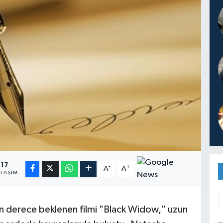
17
-
+
A
A
YLAŞIM
n derece beklenen filmi "Black Widow," uzun