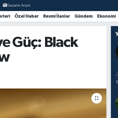
Gazete Arşivi
rleri
Özel Haber
Resmi İlanlar
Gündem
Ekonomi
 ve Güç: Black
ow