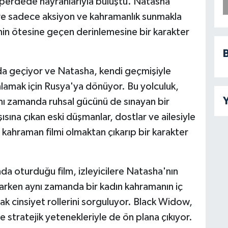
 perdede hayranlarıyla buluştu. Natasha
ere sadece aksiyon ve kahramanlık sunmakla
in ötesine geçen derinlemesine bir karakter
B
a geçiyor ve Natasha, kendi geçmişiyle
nlamak için Rusya'ya dönüyor. Bu yolculuk,
Y
ynı zamanda ruhsal gücünü de sınayan bir
ına çıkan eski düşmanlar, dostlar ve ailesiyle
er kahraman filmi olmaktan çıkarıp bir karakter
a oturduğu film, izleyicilere Natasha'nın
rken aynı zamanda bir kadın kahramanın iç
 cinsiyet rollerini sorguluyor. Black Widow,
e stratejik yetenekleriyle de ön plana çıkıyor.