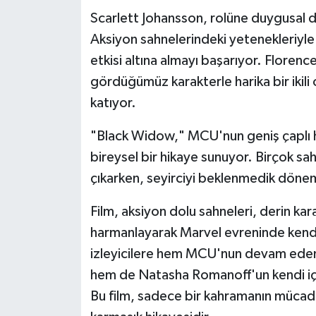
Scarlett Johansson, rolüne duygusal de
Aksiyon sahnelerindeki yetenekleriyle
etkisi altına almayı başarıyor. Florenc
gördüğümüz karakterle harika bir ikili ol
katıyor.
"Black Widow," MCU'nun geniş çaplı 
bireysel bir hikaye sunuyor. Birçok sa
çıkarken, seyirciyi beklenmedik döne
Film, aksiyon dolu sahneleri, derin kara
harmanlayarak Marvel evreninde kendi
izleyicilere hem MCU'nun devam eden 
hem de Natasha Romanoff'un kendi içs
Bu film, sadece bir kahramanın mücade