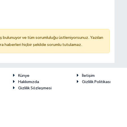
ş bulunuyor ve tüm sorumluluğu üstleniyorsunuz. Yazılan
 haberleri hiçbir şekilde sorumlu tutulamaz.
Künye
İletişim
Hakkımızda
Gizlilik Politikası
Gizlilik Sözleşmesi