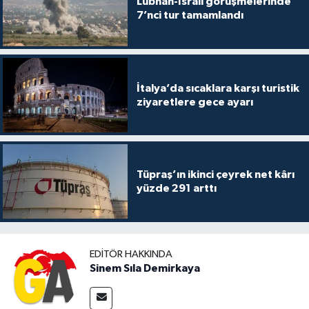
Lübnan-İsrail görüşmelerinde
7’nci tur tamamlandı
İtalya’da sıcaklara karşı turistik
ziyaretlere gece ayarı
Tüpraş’ın ikinci çeyrek net kârı
yüzde 291 arttı
EDITÖR HAKKINDA
Sinem Sıla Demirkaya