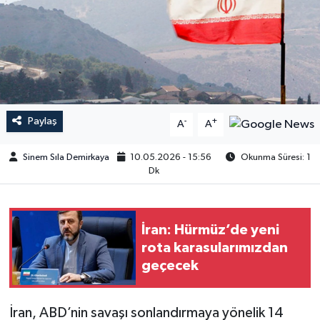
Paylaş
-
+
A
A
Sinem Sıla Demirkaya
10.05.2026 - 15:56
Okunma Süresi: 1
Dk
İran: Hürmüz’de yeni
rota karasularımızdan
geçecek
İran, ABD’nin savaşı sonlandırmaya yönelik 14