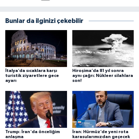
Bunlar da ilginizi çekebilir
İtalya’da sıcaklara karşı
Hiroşima’da 81 yıl sonra
turistik ziyaretlere gece
aynı çağrı: Nükleer silahlara
ayarı
son!
Trump: İran'da önceliğim
İran: Hürmüz’de yeni rota
anlaşma
karasularımızdan geçecek