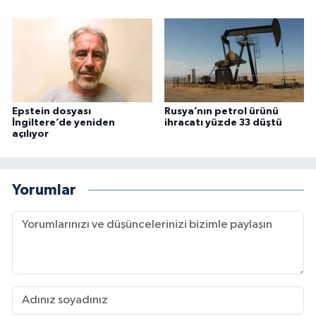
Epstein dosyası
Rusya’nın petrol ürünü
İngiltere’de yeniden
ihracatı yüzde 33 düştü
açılıyor
Yorumlar