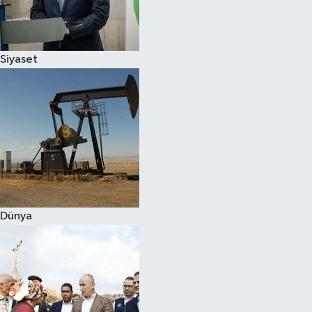
Spor
Siyaset
Burç Yorumları
Çocuk
Eğitim
Hava Durumu
Kadın
Dünya
Kim kimdir?
Kültür Sanat
Sağlık