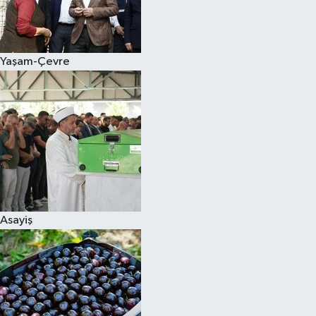
Siyaset
Yaşam-Çevre
Teknoloji
Televizyon
Yaşam-Çevre
Asayiş