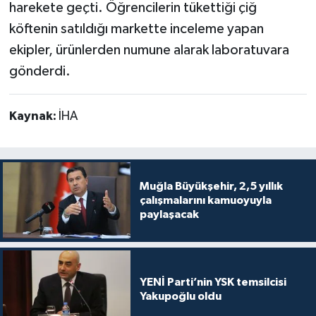
harekete geçti. Öğrencilerin tükettiği çiğ
köftenin satıldığı markette inceleme yapan
ekipler, ürünlerden numune alarak laboratuvara
gönderdi.
Kaynak:
İHA
Muğla Büyükşehir, 2,5 yıllık
çalışmalarını kamuoyuyla
paylaşacak
YENİ Parti’nin YSK temsilcisi
Yakupoğlu oldu