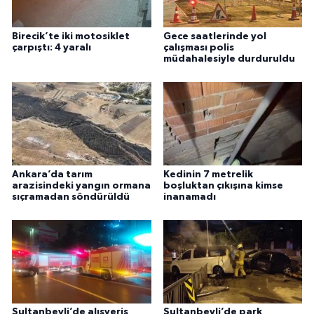
Birecik’te iki motosiklet
Gece saatlerinde yol
çarpıştı: 4 yaralı
çalışması polis
müdahalesiyle durduruldu
Ankara’da tarım
Kedinin 7 metrelik
arazisindeki yangın ormana
boşluktan çıkışına kimse
sıçramadan söndürüldü
inanamadı
Sultanbeyli’de alışveriş
Sultanbeyli’de park