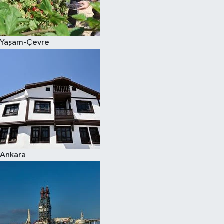
Spor
Yaşam-Çevre
Burç Yorumları
Çocuk
Eğitim
Hava Durumu
Kadın
Ankara
Kim kimdir?
Kültür Sanat
Sağlık