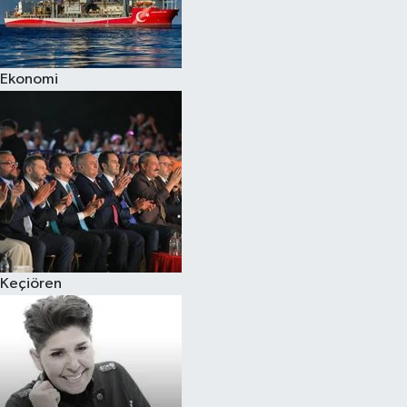
Siyaset
Ekonomi
Teknoloji
Televizyon
Yaşam-Çevre
Keçiören