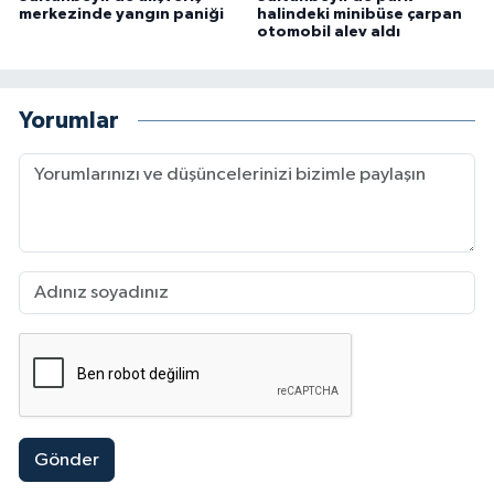
merkezinde yangın paniği
halindeki minibüse çarpan
otomobil alev aldı
Yorumlar
Gönder