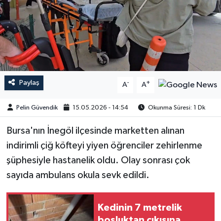
Paylaş
-
+
A
A
Pelin Güvendik
15.05.2026 - 14:54
Okunma Süresi: 1 Dk
Bursa'nın İnegöl ilçesinde marketten alınan
indirimli çiğ köfteyi yiyen öğrenciler zehirlenme
şüphesiyle hastanelik oldu. Olay sonrası çok
sayıda ambulans okula sevk edildi.
Kedinin 7 metrelik
boşluktan çıkışına