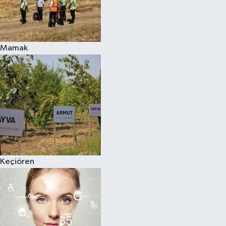
Mamak
Keçiören