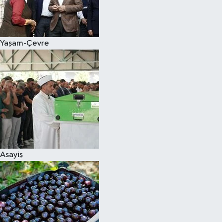
Siyaset
Yaşam-Çevre
Teknoloji
Televizyon
Yaşam-Çevre
Asayiş