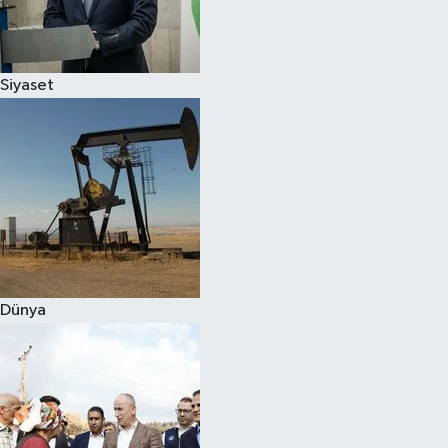
Spor
Siyaset
Burç Yorumları
Çocuk
Eğitim
Hava Durumu
Kadın
Dünya
Kim kimdir?
Kültür Sanat
Sağlık