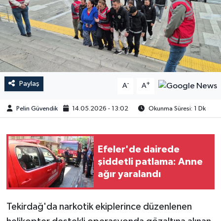
Paylaş
-
+
A
A
Pelin Güvendik
14.05.2026 - 13:02
Okunma Süresi: 1 Dk
Efeler'de dairede
şiddetli patlama: Anne
ağır yaralandı
Tekirdağ'da narkotik ekiplerince düzenlenen