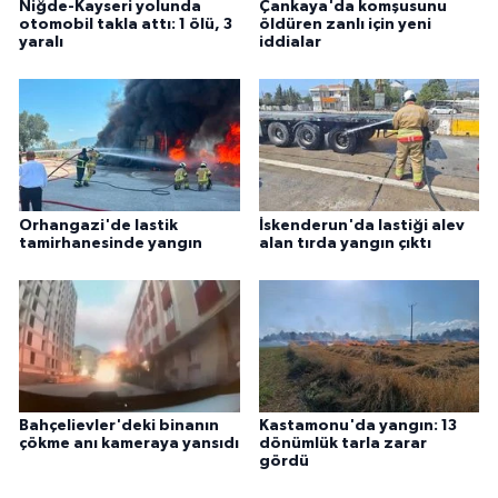
Niğde-Kayseri yolunda
Çankaya'da komşusunu
otomobil takla attı: 1 ölü, 3
öldüren zanlı için yeni
yaralı
iddialar
Orhangazi'de lastik
İskenderun'da lastiği alev
tamirhanesinde yangın
alan tırda yangın çıktı
Bahçelievler'deki binanın
Kastamonu'da yangın: 13
çökme anı kameraya yansıdı
dönümlük tarla zarar
gördü