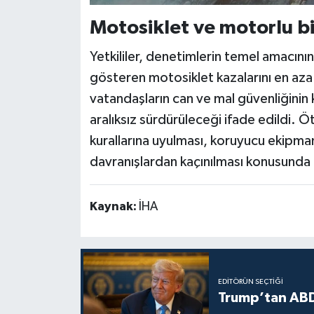
Motosiklet ve motorlu bi
Yetkililer, denetimlerin temel amacını
gösteren motosiklet kazalarını en aza
vatandaşların can ve mal güvenliğini
aralıksız sürdürüleceği ifade edildi. Ö
kurallarına uyulması, koruyucu ekipman
davranışlardan kaçınılması konusunda 
Kaynak:
İHA
EDITÖRÜN SEÇTIĞI
Trump’tan ABD