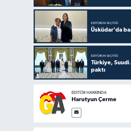
EDITÖRÜN SEÇTIĞI
Üsküdar’da baş
EDITÖRÜN SEÇTIĞI
Türkiye, Suudi
paktı
EDITÖR HAKKINDA
Harutyun Çerme