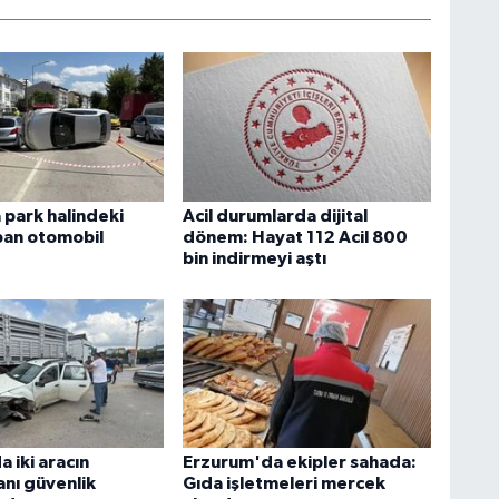
park halindeki
Acil durumlarda dijital
pan otomobil
dönem: Hayat 112 Acil 800
bin indirmeyi aştı
 iki aracın
Erzurum'da ekipler sahada:
anı güvenlik
Gıda işletmeleri mercek