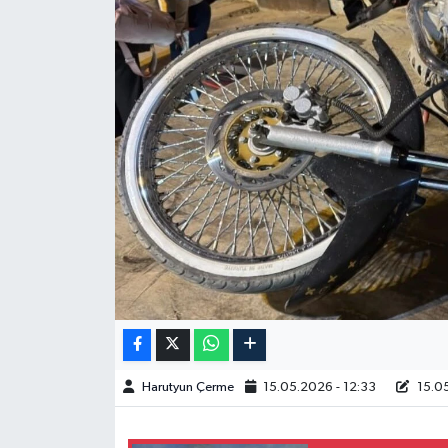
Spor
Burç Yorumları
Çocuk
Eğitim
Hava Durumu
Kadın
Kim kimdir?
Harutyun Çerme
15.05.2026 - 12:33
15.05
Kültür Sanat
Sağlık