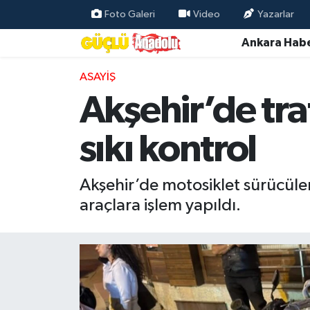
Foto Galeri
Video
Yazarlar
Ankara Habe
Özel Haber
ASAYIŞ
Ankara Haberleri
Akşehir’de tra
Resmi İlanlar
sıkı kontrol
Ekonomi
Akşehir’de motosiklet sürücüler
Gündem
araçlara işlem yapıldı.
Asayiş
Dünya
Magazin