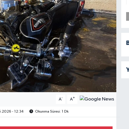
B
Y
-
+
A
A
.2026 - 12:34
Okunma Süresi: 1 Dk