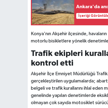
Ankara'da anı
Siyaset
İçeriği Görüntül
Teknoloji
Konya'nın Akşehir ilçesinde, havaların ı
Televizyon
motorlu bisikletlere yönelik denetimler
Yaşam-Çevre
Trafik ekipleri kural
kontrol etti
Akşehir İlçe Emniyet Müdürlüğü Trafik
gerçekleştirilen uygulamalarda; abartı
belgeli ve trafik kurallarını ihlal eden 
genelinde yapılan denetimlerde eksikli
olmayan çok sayıda motosiklet sürücü