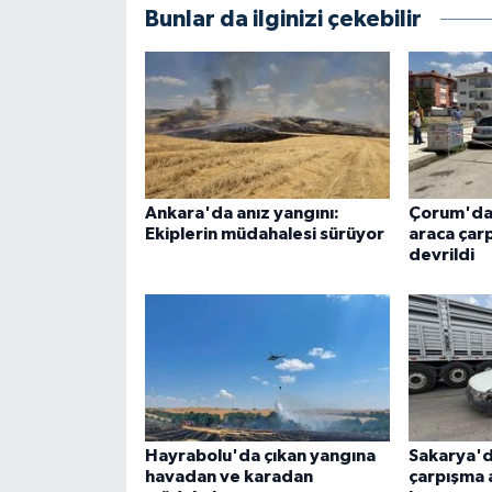
Bunlar da ilginizi çekebilir
Ankara'da anız yangını:
Çorum'da 
Ekiplerin müdahalesi sürüyor
araca çar
devrildi
Hayrabolu'da çıkan yangına
Sakarya'da
havadan ve karadan
çarpışma 