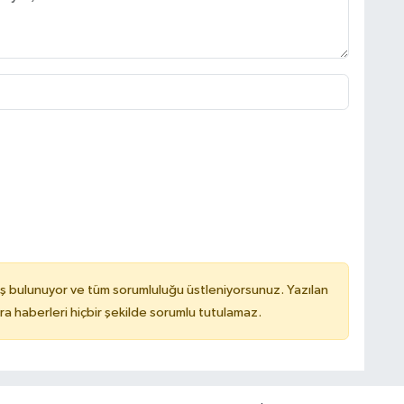
ş bulunuyor ve tüm sorumluluğu üstleniyorsunuz. Yazılan
 haberleri hiçbir şekilde sorumlu tutulamaz.