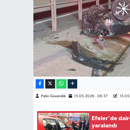
Spor
Burç Yorumları
Çocuk
Eğitim
Hava Durumu
Kadın
Pelin Güvendik
15.05.2026 - 09:37
15.05
Kim kimdir?
Kültür Sanat
Efeler'de dair
yaralandı
Sağlık