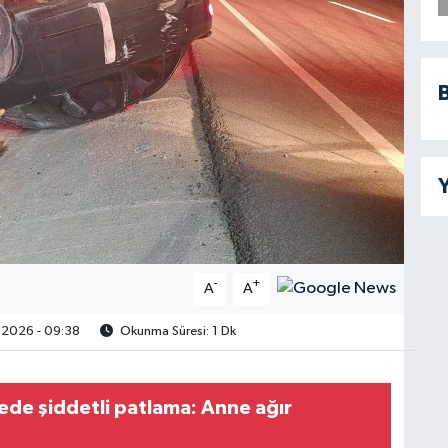
B
Y
-
+
A
A
.2026 - 09:38
Okunma Süresi: 1 Dk
ede şiddetli patlama: Anne ağır