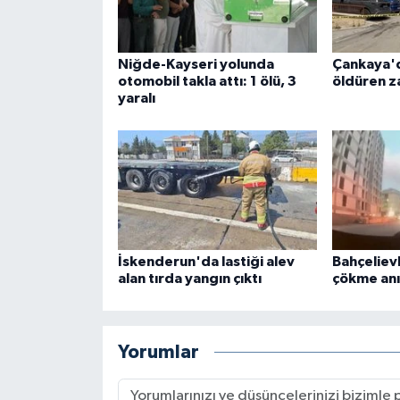
Niğde-Kayseri yolunda
Çankaya'
otomobil takla attı: 1 ölü, 3
öldüren za
yaralı
İskenderun'da lastiği alev
Bahçeliev
alan tırda yangın çıktı
çökme anı
Yorumlar