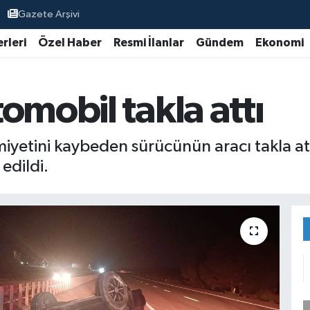
Gazete Arşivi
rleri
Özel Haber
Resmi İlanlar
Gündem
Ekonomi
omobil takla attı
miyetini kaybeden sürücünün aracı takla at
edildi.