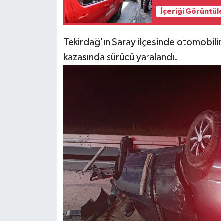
İçeriği Görüntül
Siyaset
Tekirdağ'ın Saray ilçesinde otomobili
Teknoloji
kazasında sürücü yaralandı.
Televizyon
Yaşam-Çevre