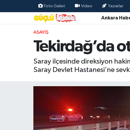
Foto Galeri
Video
Yazarlar
Ankara Habe
Özel Haber
ASAYIŞ
Ankara Haberleri
Tekirdağ’da ot
Resmi İlanlar
Saray ilçesinde direksiyon haki
Ekonomi
Saray Devlet Hastanesi’ne sevk 
Gündem
Asayiş
Dünya
Magazin