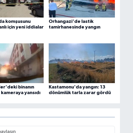
da komşusunu
Orhangazi'de lastik
nlı için yeni iddialar
tamirhanesinde yangın
ler'deki binanın
Kastamonu'da yangın: 13
 kameraya yansıdı
dönümlük tarla zarar gördü