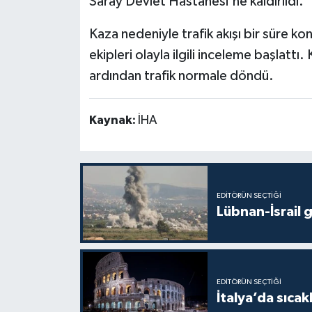
Saray Devlet Hastanesi'ne kaldırıldı.
Kaza nedeniyle trafik akışı bir süre ko
ekipleri olayla ilgili inceleme başlattı
ardından trafik normale döndü.
Kaynak:
İHA
EDITÖRÜN SEÇTIĞI
Lübnan-İsrail 
EDITÖRÜN SEÇTIĞI
İtalya’da sıcak