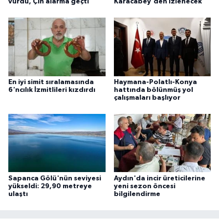
vurdu, Çin alarma geçti
Karacabey'den izlenecek
En iyi simit sıralamasında
Haymana-Polatlı-Konya
6'ncılık İzmitlileri kızdırdı
hattında bölünmüş yol
çalışmaları başlıyor
Sapanca Gölü'nün seviyesi
Aydın'da incir üreticilerine
yükseldi: 29,90 metreye
yeni sezon öncesi
ulaştı
bilgilendirme