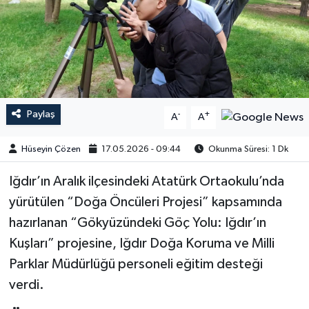
Paylaş
-
+
A
A
Hüseyin Çözen
17.05.2026 - 09:44
Okunma Süresi: 1 Dk
​​​​​​Iğdır’ın Aralık ilçesindeki Atatürk Ortaokulu’nda
yürütülen “Doğa Öncüleri Projesi” kapsamında
hazırlanan “Gökyüzündeki Göç Yolu: Iğdır’ın
Kuşları” projesine, Iğdır Doğa Koruma ve Milli
Parklar Müdürlüğü personeli eğitim desteği
verdi.