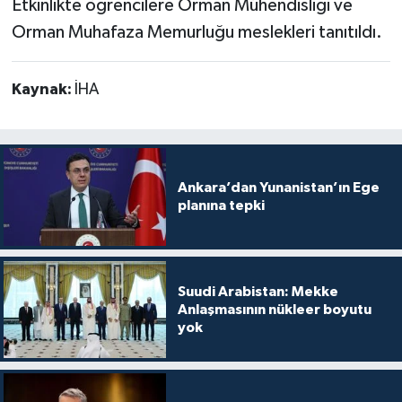
Etkinlikte öğrencilere Orman Mühendisliği ve
Orman Muhafaza Memurluğu meslekleri tanıtıldı.
Kaynak:
İHA
Ankara’dan Yunanistan’ın Ege
planına tepki
Suudi Arabistan: Mekke
Anlaşmasının nükleer boyutu
yok