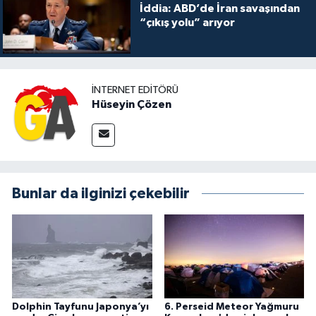
İddia: ABD’de İran savaşından
“çıkış yolu” arıyor
İNTERNET EDITÖRÜ
Hüseyin Çözen
Bunlar da ilginizi çekebilir
Dolphin Tayfunu Japonya’yı
6. Perseid Meteor Yağmuru