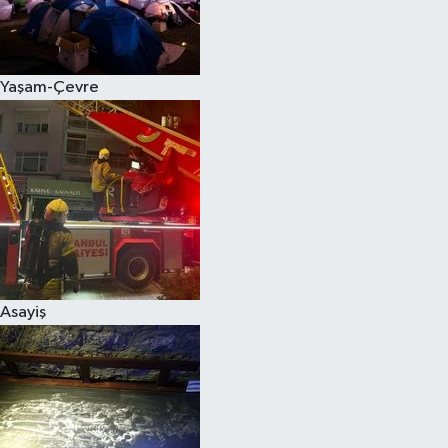
Siyaset
Yaşam-Çevre
Teknoloji
Televizyon
Yaşam-Çevre
Asayiş