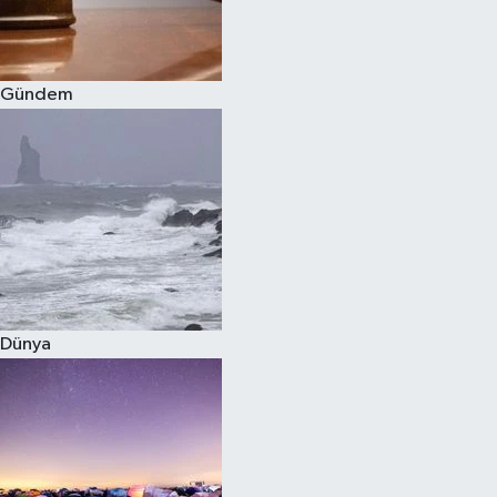
Spor
Gündem
Burç Yorumları
Çocuk
Eğitim
Hava Durumu
Kadın
Dünya
Kim kimdir?
Kültür Sanat
Sağlık