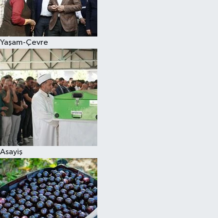
Siyaset
Yaşam-Çevre
Teknoloji
Televizyon
Yaşam-Çevre
Asayiş