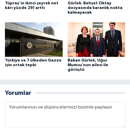
Tüpraş’ın ikinci çeyrek net
Gürlek: Behçet Oktay
kârı yüzde 291 arttı
dosyasında karanlık nokta
kalmayacak
Türkiye ve 7 ülkeden Gazze
Bakan Gürlek, Uğur
için ortak tepki
Mumcu’nun ailesi ile
görüştü
Yorumlar