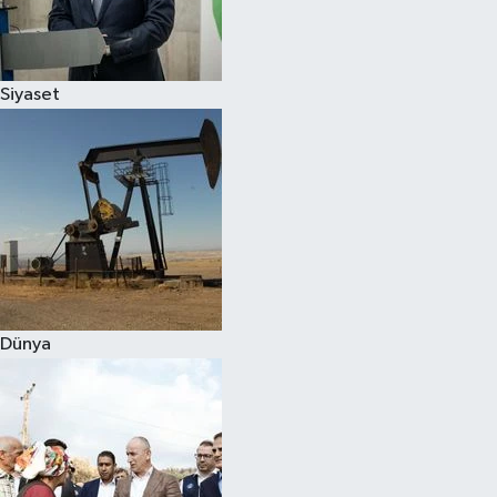
Spor
Siyaset
Burç Yorumları
Çocuk
Eğitim
Hava Durumu
Kadın
Dünya
Kim kimdir?
Kültür Sanat
Sağlık