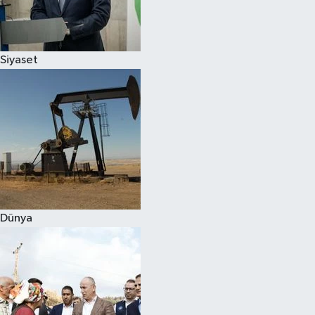
Spor
Siyaset
Burç Yorumları
Çocuk
Eğitim
Hava Durumu
Kadın
Dünya
Kim kimdir?
Kültür Sanat
Sağlık