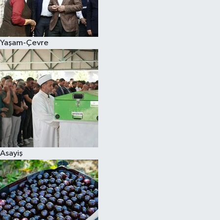
Siyaset
Yaşam-Çevre
Teknoloji
Televizyon
Yaşam-Çevre
Asayiş