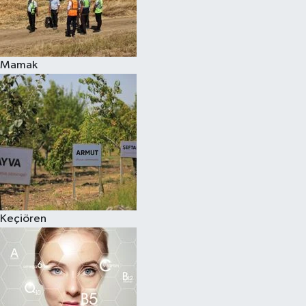
Mamak
Keçiören