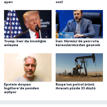
ayarı
son!
Trump: İran'da önceliğim
İran: Hürmüz’de yeni rota
anlaşma
karasularımızdan geçecek
Epstein dosyası
Rusya’nın petrol ürünü
İngiltere’de yeniden
ihracatı yüzde 33 düştü
açılıyor