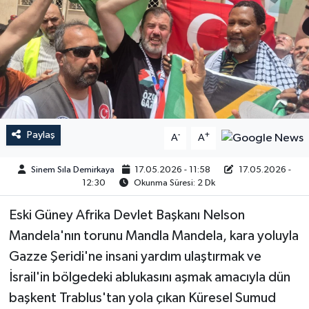
Paylaş
-
+
A
A
Sinem Sıla Demirkaya
17.05.2026 - 11:58
17.05.2026 -
12:30
Okunma Süresi: 2 Dk
Eski Güney Afrika Devlet Başkanı Nelson
Mandela'nın torunu Mandla Mandela, kara yoluyla
Gazze Şeridi'ne insani yardım ulaştırmak ve
İsrail'in bölgedeki ablukasını aşmak amacıyla dün
başkent Trablus'tan yola çıkan Küresel Sumud