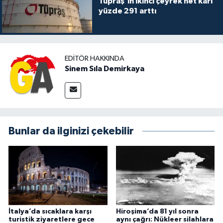
Tüpraş’ın ikinci çeyrek net kârı
yüzde 291 arttı
EDITÖR HAKKINDA
Sinem Sıla Demirkaya
Bunlar da ilginizi çekebilir
İtalya’da sıcaklara karşı
Hiroşima’da 81 yıl sonra
turistik ziyaretlere gece
aynı çağrı: Nükleer silahlara