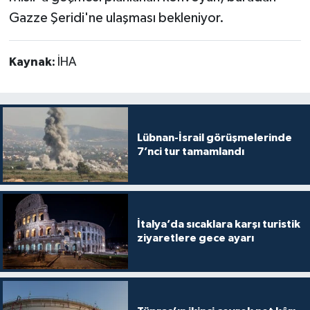
Gazze Şeridi'ne ulaşması bekleniyor.
Kaynak:
İHA
Lübnan-İsrail görüşmelerinde
7’nci tur tamamlandı
İtalya’da sıcaklara karşı turistik
ziyaretlere gece ayarı