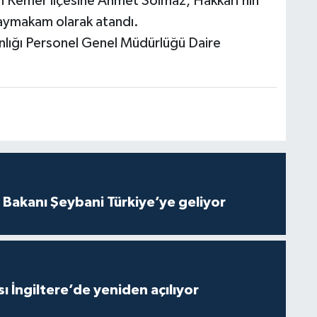
nın Kemer ilçesine Ahmet Solmaz, Hakkari’nin
kaymakam olarak atandı.
kanlığı Personel Genel Müdürlüğü Daire
i Bakanı Şeybani Türkiye’ye geliyor
ı İngiltere’de yeniden açılıyor