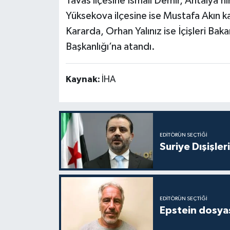
Tavas ilçesine İsmail Demir, Antalya’
Yüksekova ilçesine ise Mustafa Akın 
Kararda, Orhan Yalınız ise İçişleri Ba
Başkanlığı’na atandı.
Kaynak:
İHA
EDITÖRÜN SEÇTIĞI
Suriye Dışişler
EDITÖRÜN SEÇTIĞI
Epstein dosyas