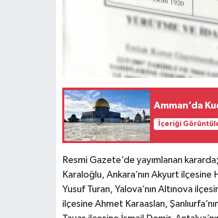
Amman’da Kudü
İçeriği Görüntül
Resmi Gazete’de yayımlanan kararda;
Karaloğlu, Ankara’nın Akyurt ilçesine 
Yusuf Turan, Yalova’nın Altınova ilçes
ilçesine Ahmet Karaaslan, Şanlıurfa’nı