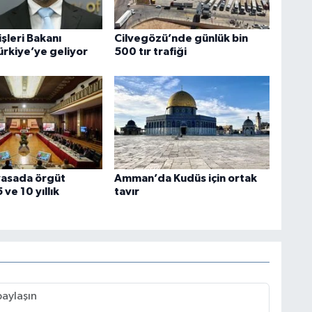
işleri Bakanı
Cilvegözü’nde günlük bin
ürkiye’ye geliyor
500 tır trafiği
yasada örgüt
Amman’da Kudüs için ortak
 ve 10 yıllık
tavır