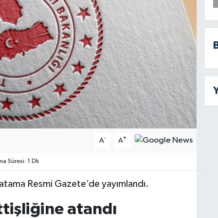
B
Y
-
+
A
A
 Süresi: 1 Dk
 19 atama Resmi Gazete’de yayımlandı.
tişliğine atandı