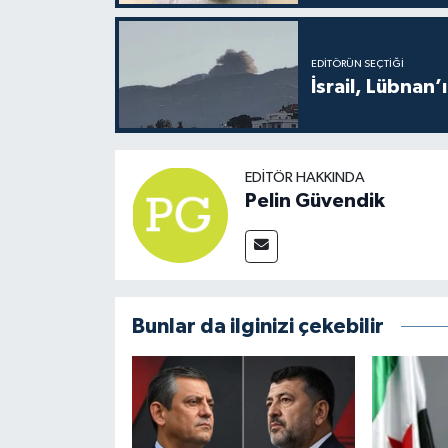
EDITÖRÜN SEÇTIĞI
İsrail, Lübnan’
EDITÖR HAKKINDA
Pelin Güvendik
Bunlar da ilginizi çekebilir