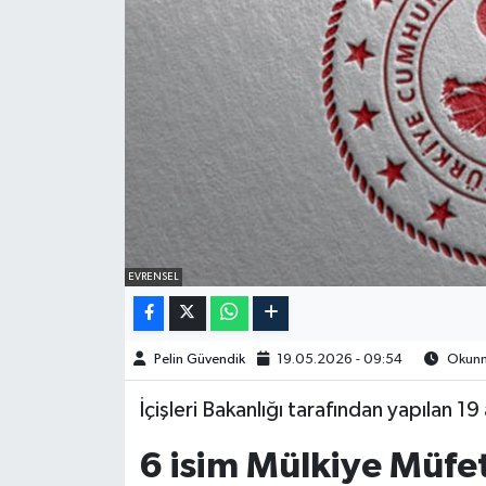
Spor
Burç Yorumları
Çocuk
Eğitim
Hava Durumu
EVRENSEL
Kadın
Pelin Güvendik
19.05.2026 - 09:54
Okunma
Kim kimdir?
İçişleri Bakanlığı tarafından yapılan
Kültür Sanat
6 isim Mülkiye Müfet
Sağlık