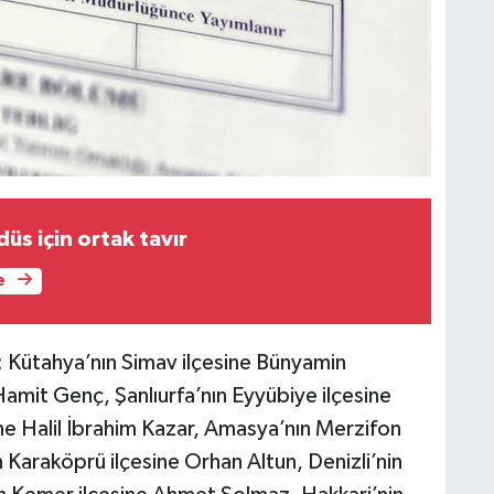
s için ortak tavır
e
 Kütahya’nın Simav ilçesine Bünyamin
Hamit Genç, Şanlıurfa’nın Eyyübiye ilçesine
ine Halil İbrahim Kazar, Amasya’nın Merzifon
n Karaköprü ilçesine Orhan Altun, Denizli’nin