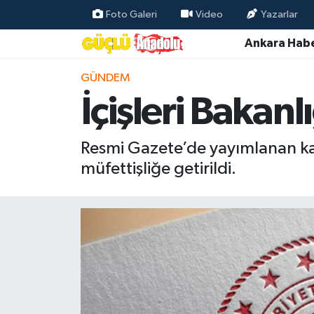
Foto Galeri
Video
Yazarlar
Ankara Habe
Özel Haber
GÜNDEM
Ankara Haberleri
İçişleri Bakanl
Resmi İlanlar
Resmi Gazete’de yayımlanan kar
Ekonomi
müfettişliğe getirildi.
Gündem
Asayiş
Dünya
Magazin