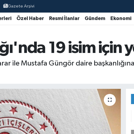
Gazete Arşivi
rleri
Özel Haber
Resmi İlanlar
Gündem
Ekonomi
ığı'nda 19 isim için 
ar ile Mustafa Güngör daire başkanlığına