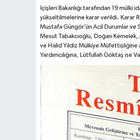
İçişleri Bakanlığı tarafından 19 mülki id
Siyaset
yükseltilmelerine karar verildi. Kara
Mustafa Güngör’ün Acil Durumlar ve S
Teknoloji
Mesut Tabakcıoğlu, Doğan Kemelek, 
ve Halid Yıldız Mülkiye Müfettişliğine 
Televizyon
Yardımcılığına, Lütfullah Göktaş ise Va
Yaşam-Çevre