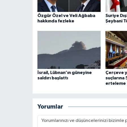
Özgür Özel ve Veli Ağbaba
Suriye Dış
hakkında fezleke
Şeybani T
İsrail, Lübnan’ın güneyine
Çerçeve 
saldırı başlattı
suçlarına 5
erteleme
Yorumlar