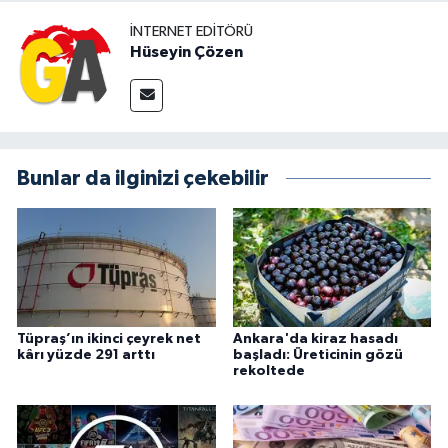
İNTERNET EDITÖRÜ
Hüseyin Çözen
Bunlar da ilginizi çekebilir
Tüpraş’ın ikinci çeyrek net
Ankara'da kiraz hasadı
kârı yüzde 291 arttı
başladı: Üreticinin gözü
rekoltede