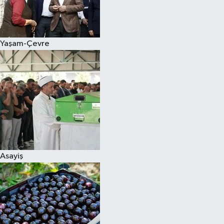
Siyaset
Yaşam-Çevre
Teknoloji
Televizyon
Yaşam-Çevre
Asayiş