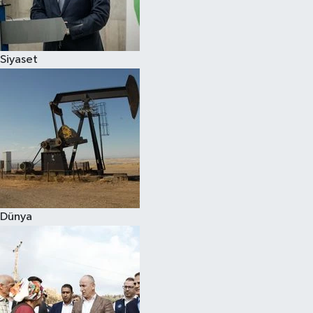
Spor
Siyaset
Burç Yorumları
Çocuk
Eğitim
Hava Durumu
Kadın
Dünya
Kim kimdir?
Kültür Sanat
Sağlık