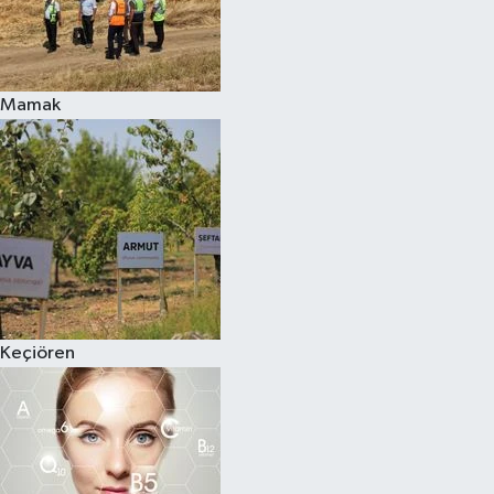
Mamak
Keçiören