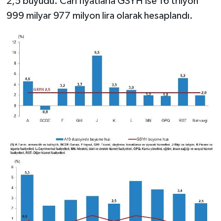
2,5 büyüdü. Cari fiyatlarla GSYH ise 16 trilyon
999 milyar 977 milyon lira olarak hesaplandı.