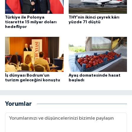
Türkiye ile Polonya
THY’nin ikinci çeyrek kârı
ticarette 15 milyar doları
yüzde 71 düştü
hedefliyor
İş dünyası Bodrum’un
Ayaş domatesinde hasat
turizm geleceğini konuştu
başladı
Yorumlar