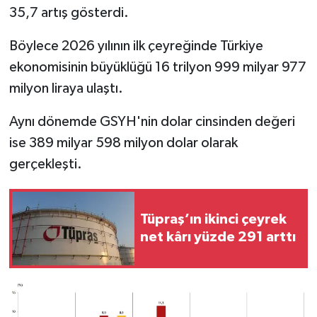
35,7 artış gösterdi.
Böylece 2026 yılının ilk çeyreğinde Türkiye
ekonomisinin büyüklüğü 16 trilyon 999 milyar 977
milyon liraya ulaştı.
Aynı dönemde GSYH'nin dolar cinsinden değeri
ise 389 milyar 598 milyon dolar olarak
gerçekleşti.
Tüpraş’ın ikinci çeyrek
net kârı yüzde 291 arttı