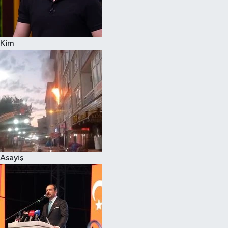
Spor
Kim
Burç Yorumları
Çocuk
Eğitim
Hava Durumu
Kadın
Asayiş
Kim kimdir?
Kültür Sanat
Sağlık