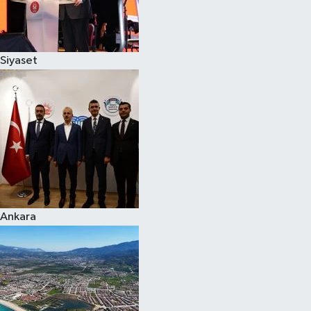
Siyaset
Siyaset
Teknoloji
Televizyon
Yaşam-Çevre
Ankara