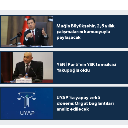
Muğla Büyükşehir, 2,5 yıllık
çalışmalarını kamuoyuyla
paylaşacak
YENİ Parti’nin YSK temsilcisi
Yakupoğlu oldu
UYAP’ta yapay zekâ
dönemi:Örgüt bağlantıları
analiz edilecek