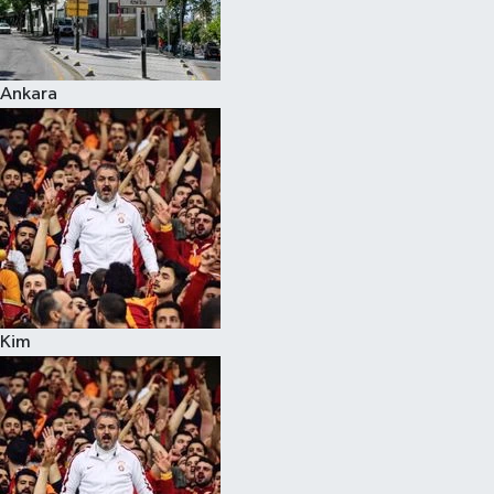
Spor
Ankara
Burç Yorumları
Çocuk
Eğitim
Hava Durumu
Kadın
Kim
Kim kimdir?
Kültür Sanat
Sağlık