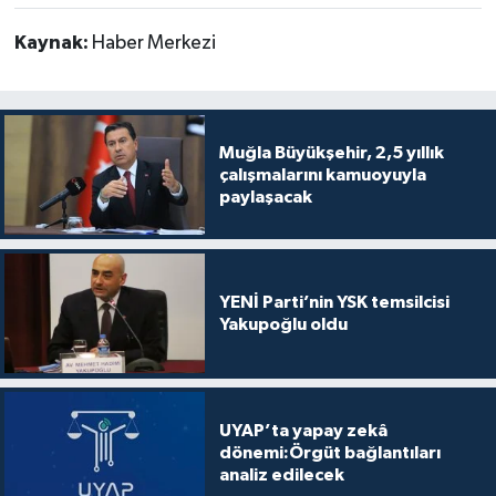
Kaynak:
Haber Merkezi
Muğla Büyükşehir, 2,5 yıllık
çalışmalarını kamuoyuyla
paylaşacak
YENİ Parti’nin YSK temsilcisi
Yakupoğlu oldu
UYAP’ta yapay zekâ
dönemi:Örgüt bağlantıları
analiz edilecek