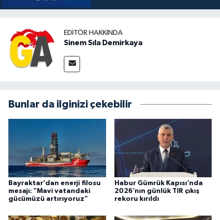
EDITÖR HAKKINDA
Sinem Sıla Demirkaya
Bunlar da ilginizi çekebilir
Bayraktar’dan enerji filosu
Habur Gümrük Kapısı’nda
mesajı: "Mavi vatandaki
2026’nın günlük TIR çıkış
gücümüzü artırıyoruz"
rekoru kırıldı