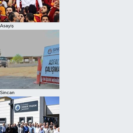
Siyaset
Asayiş
Teknoloji
Televizyon
Yaşam-Çevre
Sincan