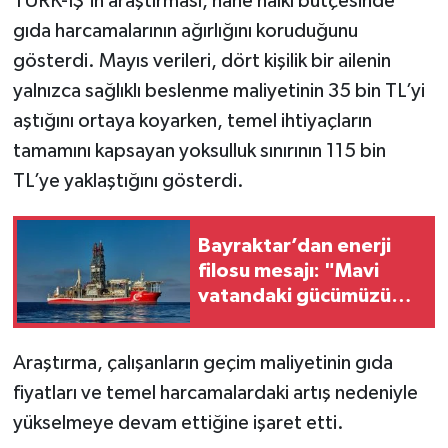
TÜRK-İŞ’in araştırması, hane halkı bütçesinde
gıda harcamalarının ağırlığını koruduğunu
gösterdi. Mayıs verileri, dört kişilik bir ailenin
yalnızca sağlıklı beslenme maliyetinin 35 bin TL’yi
aştığını ortaya koyarken, temel ihtiyaçların
tamamını kapsayan yoksulluk sınırının 115 bin
TL’ye yaklaştığını gösterdi.
Bayraktar’dan enerji
filosu mesajı: "Mavi
vatandaki gücümüzü
artırıyoruz"
Araştırma, çalışanların geçim maliyetinin gıda
fiyatları ve temel harcamalardaki artış nedeniyle
yükselmeye devam ettiğine işaret etti.