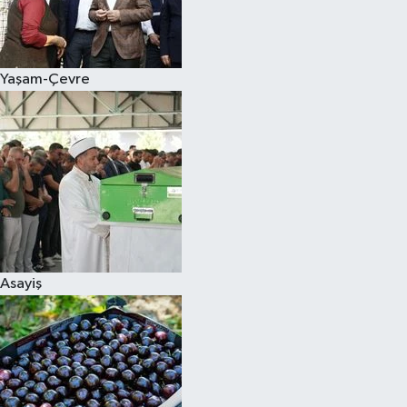
Siyaset
Yaşam-Çevre
Teknoloji
Televizyon
Yaşam-Çevre
Asayiş