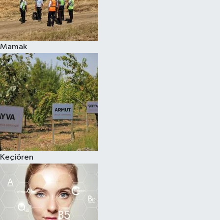
Mamak
Keçiören