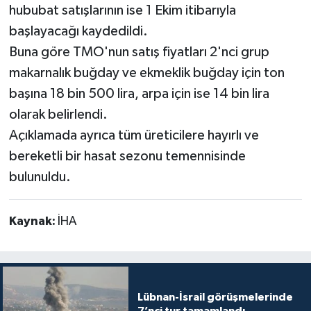
hububat satışlarının ise 1 Ekim itibarıyla
başlayacağı kaydedildi.
Buna göre TMO'nun satış fiyatları 2'nci grup
makarnalık buğday ve ekmeklik buğday için ton
başına 18 bin 500 lira, arpa için ise 14 bin lira
olarak belirlendi.
Açıklamada ayrıca tüm üreticilere hayırlı ve
bereketli bir hasat sezonu temennisinde
bulunuldu.
Kaynak:
İHA
Lübnan-İsrail görüşmelerinde
7’nci tur tamamlandı