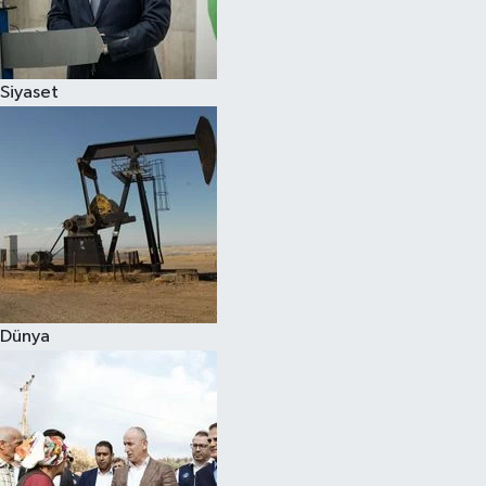
Spor
Siyaset
Burç Yorumları
Çocuk
Eğitim
Hava Durumu
Kadın
Dünya
Kim kimdir?
Kültür Sanat
Sağlık