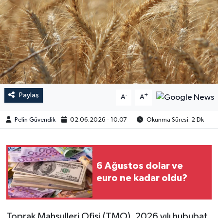
Paylaş
-
+
A
A
Pelin Güvendik
02.06.2026 - 10:07
Okunma Süresi: 2 Dk
6 Ağustos dolar ve
euro ne kadar oldu?
Toprak Mahsulleri Ofisi (TMO), 2026 yılı hububat