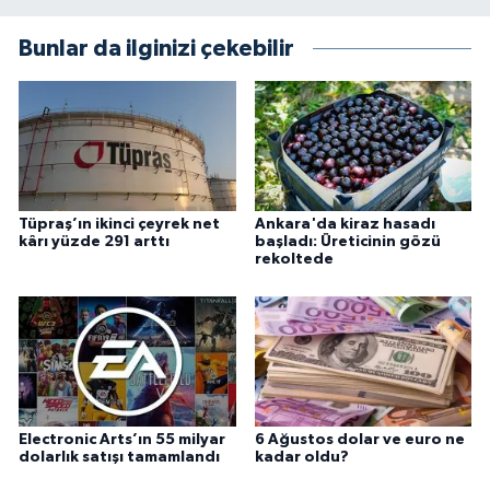
Bunlar da ilginizi çekebilir
Tüpraş’ın ikinci çeyrek net
Ankara'da kiraz hasadı
kârı yüzde 291 arttı
başladı: Üreticinin gözü
rekoltede
Electronic Arts’ın 55 milyar
6 Ağustos dolar ve euro ne
dolarlık satışı tamamlandı
kadar oldu?