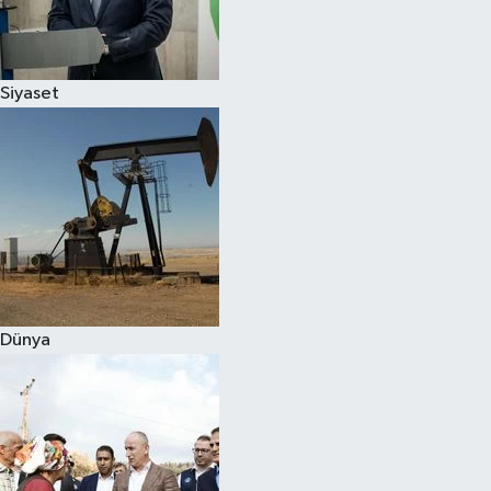
Spor
Siyaset
Burç Yorumları
Çocuk
Eğitim
Hava Durumu
Kadın
Dünya
Kim kimdir?
Kültür Sanat
Sağlık