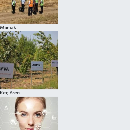
Mamak
Keçiören