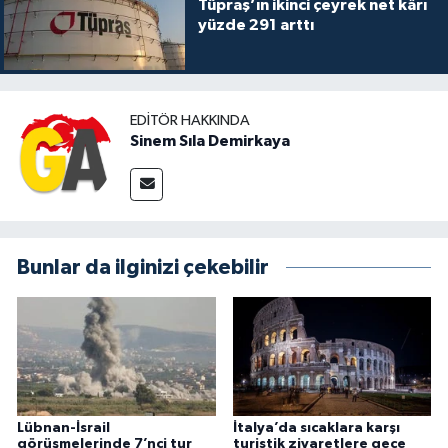
Tüpraş’ın ikinci çeyrek net kârı
yüzde 291 arttı
EDITÖR HAKKINDA
Sinem Sıla Demirkaya
Bunlar da ilginizi çekebilir
Lübnan-İsrail
İtalya’da sıcaklara karşı
görüşmelerinde 7’nci tur
turistik ziyaretlere gece