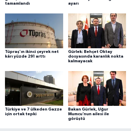
tamamlandı
ayarı
Tüpraş’ın ikinci çeyrek net
Gürlek: Behçet Oktay
kârı yüzde 291 arttı
dosyasında karanlık nokta
kalmayacak
Türkiye ve 7 ülkeden Gazze
Bakan Gürlek, Uğur
için ortak tepki
Mumcu’nun ailesi ile
görüştü