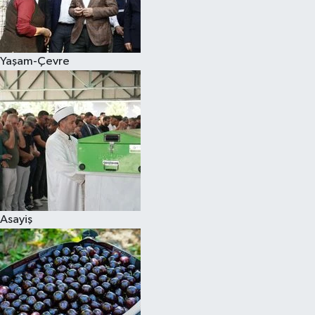
Siyaset
Yaşam-Çevre
Teknoloji
Televizyon
Yaşam-Çevre
Asayiş